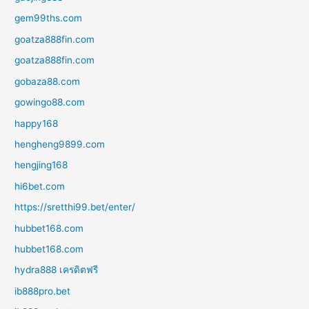
gem99ths.com
goatza888fin.com
goatza888fin.com
gobaza88.com
gowingo88.com
happy168
hengheng9899.com
hengjing168
hi6bet.com
https://sretthi99.bet/enter/
hubbet168.com
hubbet168.com
hydra888 เครดิตฟรี
ib888pro.bet