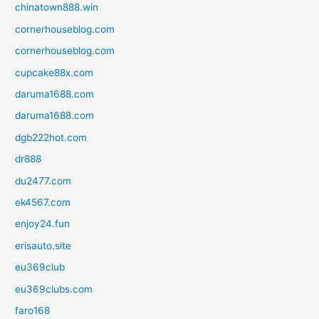
chinatown888.win
cornerhouseblog.com
cornerhouseblog.com
cupcake88x.com
daruma1688.com
daruma1688.com
dgb222hot.com
dr888
du2477.com
ek4567.com
enjoy24.fun
erisauto.site
eu369club
eu369clubs.com
faro168