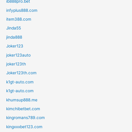
ib888pro.bet
infyplus888.com
item388.com
Jinda55
jinda888
Joker123
joker123auto
joker123th
Joker123th.com
k1gt-auto.com
k1gt-auto.com
khumsup888.me
kimchibetbet.com
kingromans789.com
kingxxxbet123.com