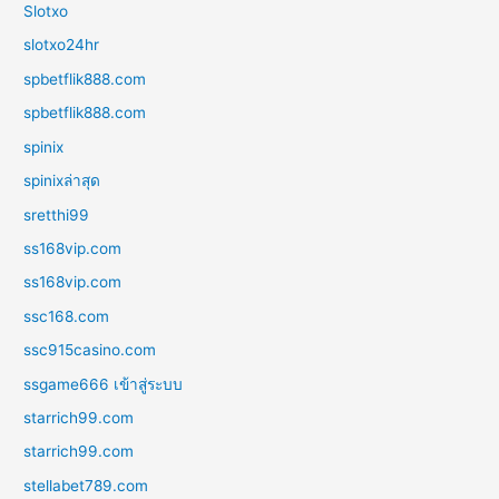
Slotxo
slotxo24hr
spbetflik888.com
spbetflik888.com
spinix
spinixล่าสุด
sretthi99
ss168vip.com
ss168vip.com
ssc168.com
ssc915casino.com
ssgame666 เข้าสู่ระบบ
starrich99.com
starrich99.com
stellabet789.com