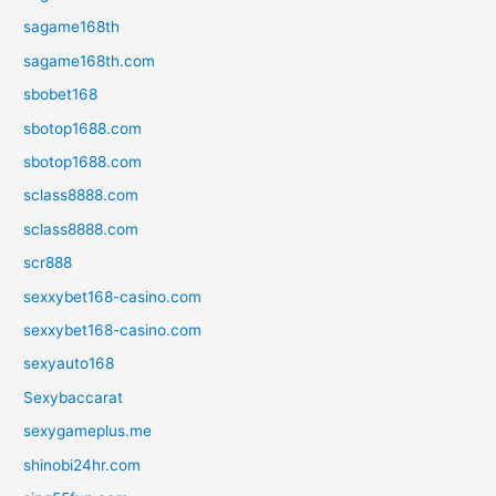
sagame168th
sagame168th.com
sbobet168
sbotop1688.com
sbotop1688.com
sclass8888.com
sclass8888.com
scr888
sexxybet168-casino.com
sexxybet168-casino.com
sexyauto168
Sexybaccarat
sexygameplus.me
shinobi24hr.com