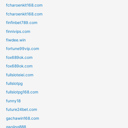
fcharoenkit168.com
fcharoenkit168.com
finfinbet789.com
finnivips.com
fiwdee.win
fortune99vip.com
fox689ok.com
fox689ok.com
fullsloteiei.com
fullslotpg
fullslotpg168.com
funny18
future24bet.com
gachawin168.com
gaojing888