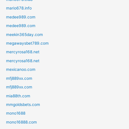
mario678.info
medee989.com
medee989.com
meekin365day.com
megawaysbet789.com
mercyrosa168.net
mercyrosa168.net
mexicanoo.com
mfj889xx.com
mfj889xx.com
mia88th.com
mmgoldsbets.com
mono1688
mono16888.com