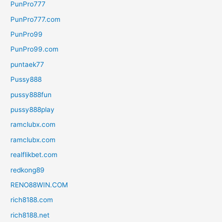
PunPro777
PunPro777.com
PunPro99
PunPro99.com
puntaek77
Pussy888
pussy888fun
pussy888play
ramclubx.com
ramclubx.com
realflikbet.com
redkong89
RENO88WIN.COM
rich8188.com
rich8188.net