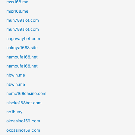
msx168.me
msx168.me
mun789slot.com
mun789slot.com
nagawaybet.com
nakoya1688.site
namoufa168.net
namoufa168.net
nbwin.me
nbwin.me
nemo168casino.com
niseko168bet.com
no1huay
okcasino159.com
okcasino159.com