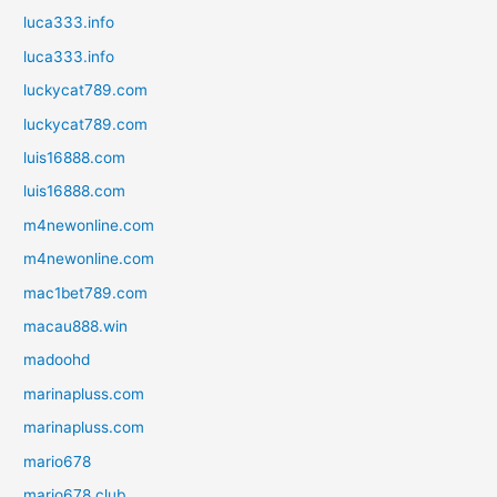
luca333.info
luca333.info
luckycat789.com
luckycat789.com
luis16888.com
luis16888.com
m4newonline.com
m4newonline.com
mac1bet789.com
macau888.win
madoohd
marinapluss.com
marinapluss.com
mario678
mario678.club