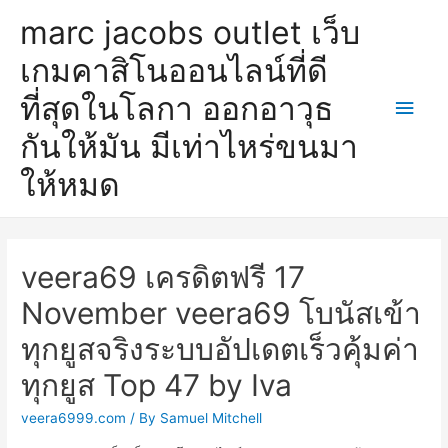
marc jacobs outlet เว็บ
เกมคาสิโนออนไลน์ที่ดี
ที่สุดในโลกา ออกอาวุธ
Main
กันให้มัน มีเท่าไหร่ขนมา
Men
ให้หมด
veera69 เครดิตฟรี 17
November veera69 โบนัสเข้า
ทุกยูสจริงระบบอัปเดตเร็วคุ้มค่า
ทุกยูส Top 47 by Iva
veera6999.com
/ By
Samuel Mitchell