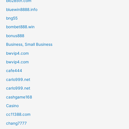
bio285th.com
bluewin8888.info
bng55
bombet888.win
bonus888
Business, Small Business
bwvip4.com
bwvip4.com
cafe444
carlo999.net
carlo999.net
cashgame168
Casino
cc11388.com
chang7777