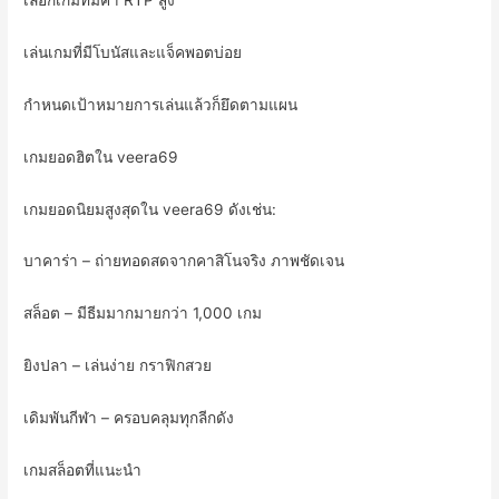
เลือกเกมที่มีค่า RTP สูง
เล่นเกมที่มีโบนัสและแจ็คพอตบ่อย
กำหนดเป้าหมายการเล่นแล้วก็ยึดตามแผน
เกมยอดฮิตใน veera69
เกมยอดนิยมสูงสุดใน veera69 ดังเช่น:
บาคาร่า – ถ่ายทอดสดจากคาสิโนจริง ภาพชัดเจน
สล็อต – มีธีมมากมายกว่า 1,000 เกม
ยิงปลา – เล่นง่าย กราฟิกสวย
เดิมพันกีฬา – ครอบคลุมทุกลีกดัง
เกมสล็อตที่แนะนำ