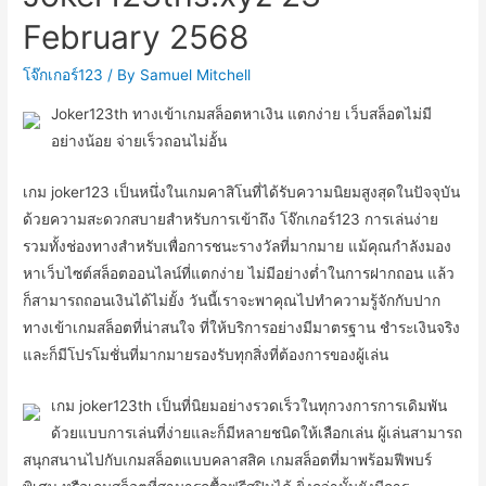
February 2568
โจ๊กเกอร์123
/ By
Samuel Mitchell
Joker123th ทางเข้าเกมสล็อตหาเงิน แตกง่าย เว็บสล็อตไม่มี
อย่างน้อย จ่ายเร็วถอนไม่อั้น
เกม joker123 เป็นหนึ่งในเกมคาสิโนที่ได้รับความนิยมสูงสุดในปัจจุบัน
ด้วยความสะดวกสบายสำหรับการเข้าถึง โจ๊กเกอร์123 การเล่นง่าย
รวมทั้งช่องทางสำหรับเพื่อการชนะรางวัลที่มากมาย แม้คุณกำลังมอง
หาเว็บไซต์สล็อตออนไลน์ที่แตกง่าย ไม่มีอย่างต่ำในการฝากถอน แล้ว
ก็สามารถถอนเงินได้ไม่ยั้ง วันนี้เราจะพาคุณไปทำความรู้จักกับปาก
ทางเข้าเกมสล็อตที่น่าสนใจ ที่ให้บริการอย่างมีมาตรฐาน ชำระเงินจริง
และก็มีโปรโมชั่นที่มากมายรองรับทุกสิ่งที่ต้องการของผู้เล่น
เกม joker123th เป็นที่นิยมอย่างรวดเร็วในทุกวงการการเดิมพัน
ด้วยแบบการเล่นที่ง่ายและก็มีหลายชนิดให้เลือกเล่น ผู้เล่นสามารถ
สนุกสนานไปกับเกมสล็อตแบบคลาสสิค เกมสล็อตที่มาพร้อมฟีพบร์