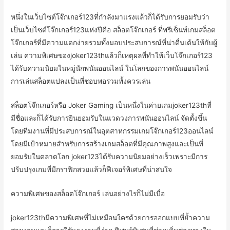
หนึ่งในเว็บไซต์โจ๊กเกอร์123ที่กำลังมาแรงแล้วก็ได้รับการยอมรับว่า
เป็นเว็บไซต์โจ๊กเกอร์123แห่งปีคือ สล็อตโจ๊กเกอร์ ที่พรีเซ็นท์เกมสล็อต
โจ๊กเกอร์ที่มีความแตกง่ายรวมทั้งมอบประสบการณ์ที่น่าตื่นเต้นให้กับผู้
เล่น ความพิเศษของjoker123thแล้วก็เหตุผลที่ทำให้เว็บโจ๊กเกอร์123
ได้รับความนิยมในหมู่นักพนันออนไลน์ ในโลกของการพนันออนไลน์
การเล่นสล็อตแปลงเป็นที่ชอบพอรวมทั้งควรเล่น
สล็อตโจ๊กเกอร์หรือ Joker Gaming เป็นหนึ่งในค่ายเกมjoker123thที่
มีชื่อและก็ได้รับการยินยอมรับในแวดวงการพนันออนไลน์ จัดตั้งขึ้น
โดยทีมงานที่มีประสบการณ์ในอุตสาหกรรมเกมโจ๊กเกอร์123ออนไลน์
โดยมีเป้าหมายสำหรับการสร้างเกมสล็อตที่มีคุณภาพสูงและเป็นที่
ยอมรับในตลาดโลก joker123ได้รับความนิยมอย่างเร็วเพราะมีการ
ปรับปรุงเกมที่มีกราฟิกสวยแล้วก็ฟีเจอร์พิเศษที่น่าสนใจ
ความพิเศษของสล็อตโจ๊กเกอร์ เล่นอย่างไรก็ไม่มีเบื่อ
joker123thมีความพิเศษที่ไม่เหมือนใครด้วยการออกแบบที่ย้ำความ