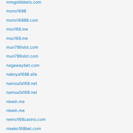
mmgoldsbets.com
mono1688
mono16888.com
msx168.me
msx168.me
mun789slot.com
mun789slot.com
nagawaybet.com
nakoya1688.site
namoufa168.net
namoufa168.net
nbwin.me
nbwin.me
nemo168casino.com
niseko168bet.com