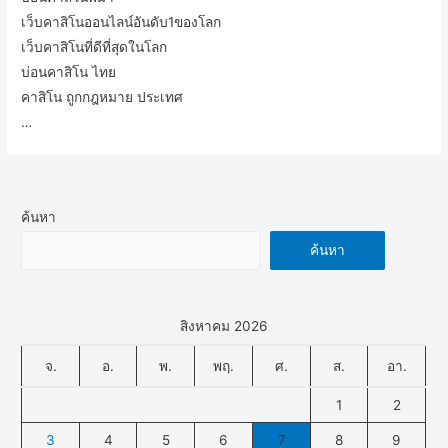
เว็บคาสิโนออนไลน์อันดับ1ของโลก
เว็บคาสิโนที่ดีที่สุดในโลก
บ่อนคาสิโน ไทย
คาสิโน ถูกกฎหมาย ประเทศ
…
ค้นหา
ค้นหา
สิงหาคม 2026
จ.
อ.
พ.
พฤ.
ศ.
ส.
อา.
1
2
3
4
5
6
7
8
9