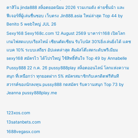
คาสิโน jinda888 สล็อตยอดนิยม 2026 รวมเกมดัง ค่ายชั้นนำ และ
ฟีเจอร์ที่ผู้เล่นชื่นชอบ เว็บตรง Jin888.asia ใหม่ล่าสุด Top 44 by
Benito 5 webใหญ่ JUL 26
Sexy168 Sexy168c.com 12 August 2569 บาคาร่า168 เปิดโลก
เกมไพ่สดแบบเรียลไทม์ เซียนตัดเซียน รับโบนัส 30%ยิ่งเล่นยิ่งได้ แคช
แบค 10% ระบบเสถียร อัปเดตล่าสุด สัมผัสโต๊ะสดระดับพรีเมียม
sexy168 สมัครไว ได้โปรใหญ่ ใช้สิทธิ์ทันใจ Top 49 by Annabelle
Pussy888 22 ก.ค. 26 pussy888play สล็อตออนไลน์ โลกแห่งความ
สนุก ที่เหนือกว่า ทุกยอดฝาก 5% สมัครสมาชิกกับเครดิตฟรีทันที
สวรรค์ของนักลงทุน pussy888 กดสมัคร รับความสนุก Top 73 by
Jeanna pussy888play.me
123xos.com
13satanbets.com
1688vegasx.com