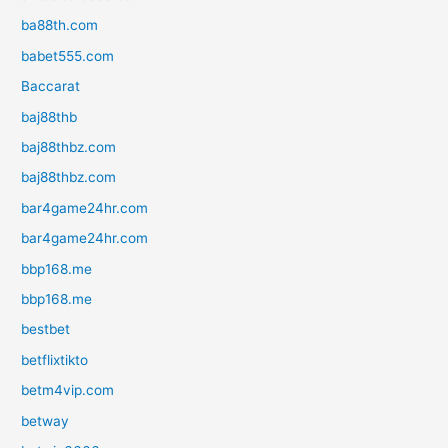
ba88th.com
babet555.com
Baccarat
baj88thb
baj88thbz.com
baj88thbz.com
bar4game24hr.com
bar4game24hr.com
bbp168.me
bbp168.me
bestbet
betflixtikto
betm4vip.com
betway