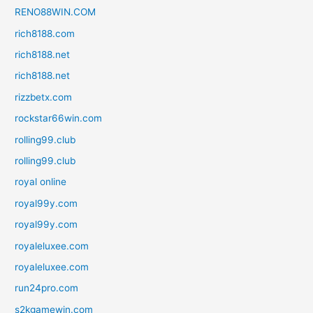
RENO88WIN.COM
rich8188.com
rich8188.net
rich8188.net
rizzbetx.com
rockstar66win.com
rolling99.club
rolling99.club
royal online
royal99y.com
royal99y.com
royaleluxee.com
royaleluxee.com
run24pro.com
s2kgamewin.com