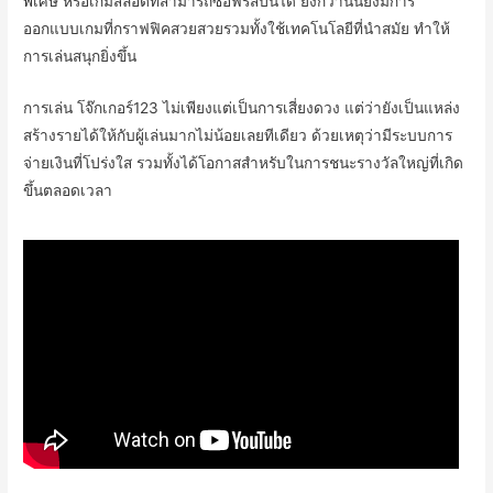
พิเศษ หรือเกมสล็อตที่สามารถซื้อฟรีสปินได้ ยิ่งกว่านั้นยังมีการ
ออกแบบเกมที่กราฟฟิคสวยสวยรวมทั้งใช้เทคโนโลยีที่นำสมัย ทำให้
การเล่นสนุกยิ่งขึ้น
การเล่น โจ๊กเกอร์123 ไม่เพียงแต่เป็นการเสี่ยงดวง แต่ว่ายังเป็นแหล่ง
สร้างรายได้ให้กับผู้เล่นมากไม่น้อยเลยทีเดียว ด้วยเหตุว่ามีระบบการ
จ่ายเงินที่โปร่งใส รวมทั้งได้โอกาสสำหรับในการชนะรางวัลใหญ่ที่เกิด
ขึ้นตลอดเวลา