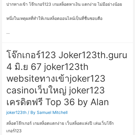
ปากทางเข้า โจ๊กเกอร์123 เกมสล็อตหาเงิน แตกง่าย ไม่มีอย่างน้อย
หนึ่งในเหตุผลที่ทำให้เกมสล็อตออนไลน์เป็นที่ชื่นชอบคือ
…
โจ๊กเกอร์123 Joker123th.guru
4 มิ.ย 67 joker123th
websiteทางเข้าjoker123
casinoเว็บใหญ่ joker123
เครดิตฟรี Top 36 by Alan
joker123th
/ By
Samuel Mitchell
สล็อตโจ๊กเกอร์ เกมสล็อตแตกง่าย เว็บสล็อตแห่งปี เล่นเว็บโจ๊ก
เกอร์123