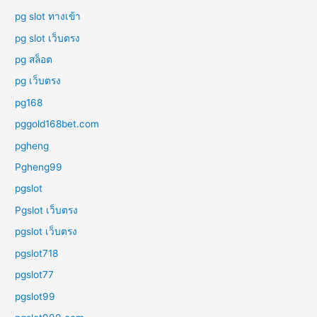
pg slot ทางเข้า
pg slot เว็บตรง
pg สล็อต
pg เว็บตรง
pg168
pggold168bet.com
pgheng
Pgheng99
pgslot
Pgslot เว็บตรง
pgslot เว็บตรง
pgslot718
pgslot77
pgslot99