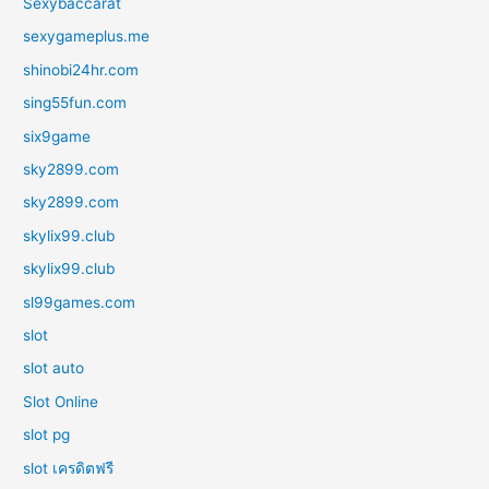
Sexybaccarat
sexygameplus.me
shinobi24hr.com
sing55fun.com
six9game
sky2899.com
sky2899.com
skylix99.club
skylix99.club
sl99games.com
slot
slot auto
Slot Online
slot pg
slot เครดิตฟรี