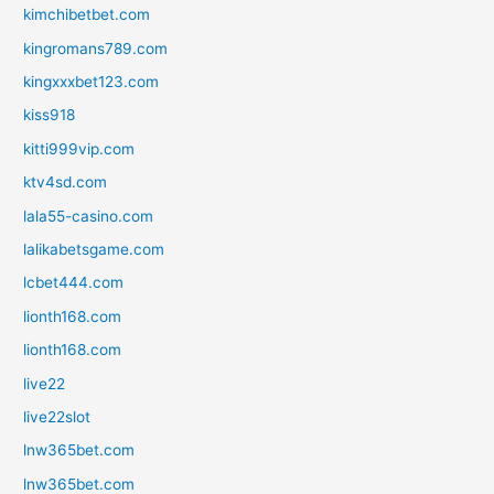
kimchibetbet.com
kingromans789.com
kingxxxbet123.com
kiss918
kitti999vip.com
ktv4sd.com
lala55-casino.com
lalikabetsgame.com
lcbet444.com
lionth168.com
lionth168.com
live22
live22slot
lnw365bet.com
lnw365bet.com