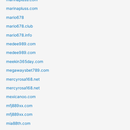
marinapluss.com
mario678
mario678.club
mario678.info
medee989.com
medee989.com
meekin365day.com
megawaysbet789.com
mercyrosa168.net
mercyrosa168.net
mexicanoo.com
mfj889xx.com
mfj889xx.com
mia88th.com