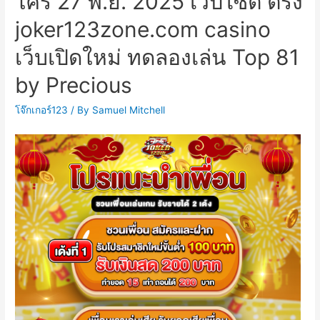
ใคร 27 พ.ย. 2025 เวปไซต์ ตรง
joker123zone.com casino
เว็บเปิดใหม่ ทดลองเล่น Top 81
by Precious
โจ๊กเกอร์123
/ By
Samuel Mitchell