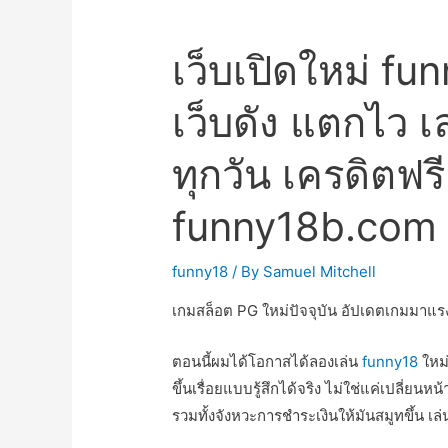
เว็บเปิดใหม่ fu
เว็บดัง แตกไว เ
ทุกวัน เครดิตฟร
funny18b.com 1
funny18
/ By
Samuel Mitchell
เกมสล็อต PG ใหม่ปัจจุบัน อัปเดตเกมมาแรง ฟ
ตอนนี้ผมได้โอกาสได้ลองเล่น
funny18
ใหม่
ขึ้นเรื่อยแบบรู้สึกได้จริง ไม่ใช่แค่เปลี่ย
รวมทั้งจังหวะการชำระเงินให้มันสมูทขึ้น เล่