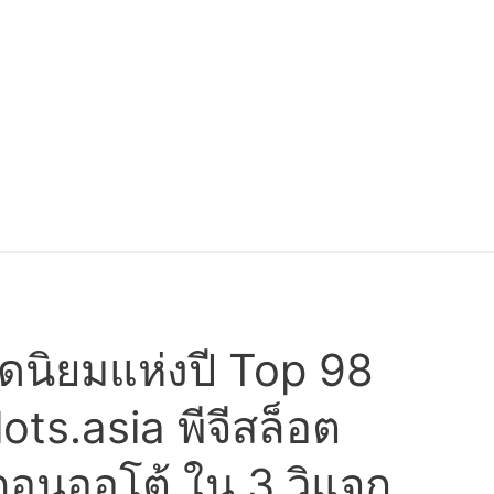
ดนิยมแห่งปี Top 98
ts.asia พีจีสล็อต
ถอนออโต้ ใน 3 วิแจก