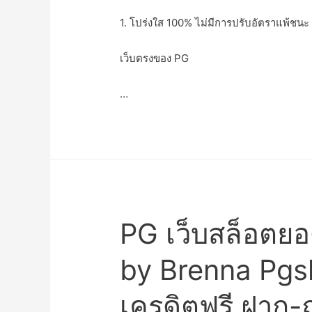
1. โปร่งใส 100% ไม่มีการปรับอัตราแพ้ชนะ
เว็บตรงของ PG
…
PG เว็บสล็อตยอ
by Brenna Pgslo
เครดิตฟรี ฝาก-