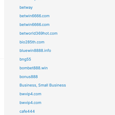
betway
betwin6666.com
betwin6666.com
betworld369hot.com
bio285th.com
bluewin8888.info
bng55
bombet888.win
bonus888
Business, Small Business
bwvip4.com
bwvip4.com
cafe444