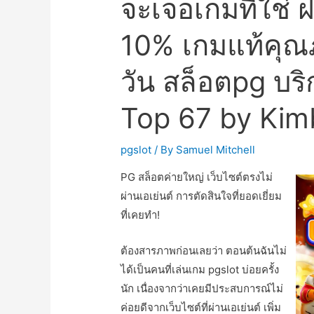
จะเจอเกมที่ใช่
10% เกมแท้คุณภ
วัน สล็อตpg บร
Top 67 by Kim
pgslot
/ By
Samuel Mitchell
PG สล็อตค่ายใหญ่ เว็บไซต์ตรงไม่
ผ่านเอเย่นต์ การตัดสินใจที่ยอดเยี่ยม
ที่เคยทำ!
ต้องสารภาพก่อนเลยว่า ตอนต้นฉันไม่
ได้เป็นคนที่เล่นเกม pgslot บ่อยครั้ง
นัก เนื่องจากว่าเคยมีประสบการณ์ไม่
ค่อยดีจากเว็บไซต์ที่ผ่านเอเย่นต์ เพิ่ม