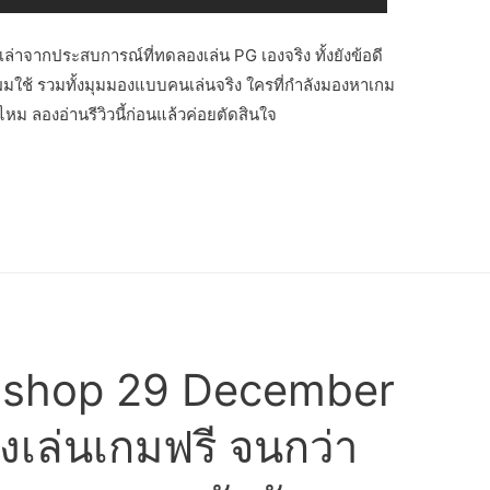
าจากประสบการณ์ที่ทดลองเล่น PG เองจริง ทั้งยังข้อดี
่ผมใช้ รวมทั้งมุมมองแบบคนเล่นจริง ใครที่กำลังมองหาเกม
ีไหม ลองอ่านรีวิวนี้ก่อนแล้วค่อยตัดสินใจ
s.shop 29 December
เล่นเกมฟรี จนกว่า