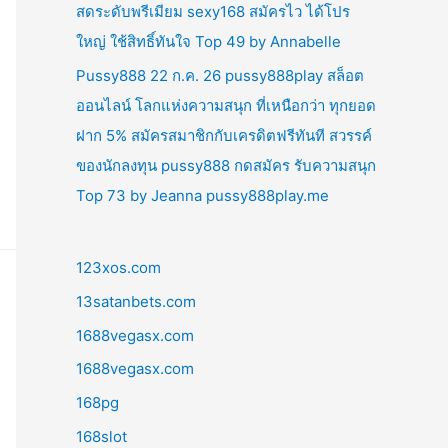
สดระดับพรีเมียม sexy168 สมัครไว ได้โปร
ใหญ่ ใช้สิทธิ์ทันใจ Top 49 by Annabelle
Pussy888 22 ก.ค. 26 pussy888play สล็อต
ออนไลน์ โลกแห่งความสนุก ที่เหนือกว่า ทุกยอด
ฝาก 5% สมัครสมาชิกกับเครดิตฟรีทันที สวรรค์
ของนักลงทุน pussy888 กดสมัคร รับความสนุก
Top 73 by Jeanna pussy888play.me
123xos.com
13satanbets.com
1688vegasx.com
1688vegasx.com
168pg
168slot