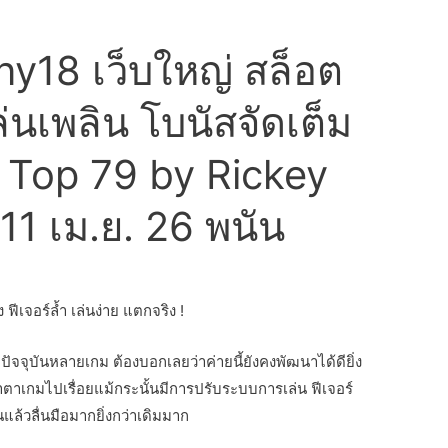
nny18 เว็บใหญ่ สล็อต
ล่นเพลิน โบนัสจัดเต็ม
ี Top 79 by Rickey
1 เม.ย. 26 พนัน
ีเจอร์ล้ำ เล่นง่าย แตกจริง !
ปัจจุบันหลายเกม ต้องบอกเลยว่าค่ายนี้ยังคงพัฒนาได้ดียิ่ง
นหน้าตาเกมไปเรื่อยแม้กระนั้นมีการปรับระบบการเล่น ฟีเจอร์
นแล้วลื่นมือมากยิ่งกว่าเดิมมาก