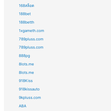
168สล็อต
188bet
188betth
1xgameth.com
789pluss.com
789pluss.com
888pg
8lots.me
8lots.me
918Kiss
918kissauto
9kpluss.com
ABA