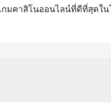
เกมคาสิโนออนไลน์ที่ดีที่สุดใ