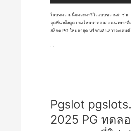
ในบทความนี้ผมจะมารีวิวแบบขวานผ่าซาก เล่
จุดที่น่าดึงดูด เกมไหนน่าทดลอง แนวทางที
สล็อต PG ใหม่ล่าสุด หรือยังลังเลว่าจะเล่นด
…
Pgslot pgslot
2025 PG ทดลอง