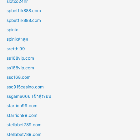
slotxo24hr
spbetflik888.com
spbetflik888.com
spinix
spinixล่าสุด
sretthi99
ss168vip.com
ss168vip.com
ssc168.com
ssc915casino.com
ssgame666 เข้าสู่ระบบ
starrich99.com
starrich99.com
stellabet789.com
stellabet789.com