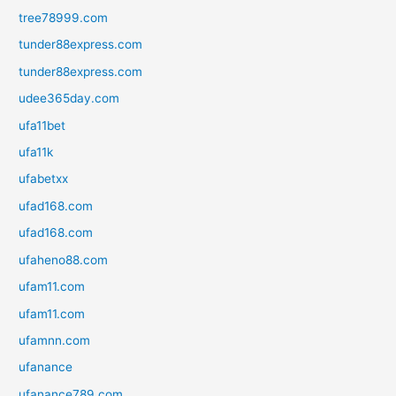
tree78999.com
tunder88express.com
tunder88express.com
udee365day.com
ufa11bet
ufa11k
ufabetxx
ufad168.com
ufad168.com
ufaheno88.com
ufam11.com
ufam11.com
ufamnn.com
ufanance
ufanance789.com