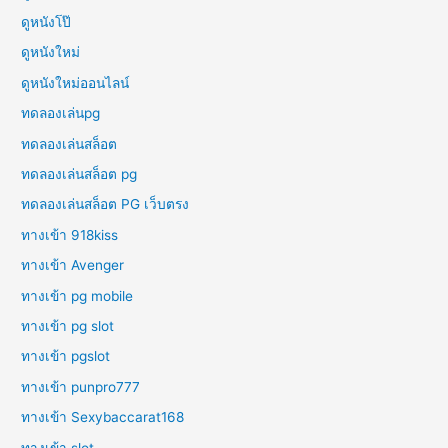
ดูหนังโป๊
ดูหนังใหม่
ดูหนังใหม่ออนไลน์
ทดลองเล่นpg
ทดลองเล่นสล็อต
ทดลองเล่นสล็อต pg
ทดลองเล่นสล็อต PG เว็บตรง
ทางเข้า 918kiss
ทางเข้า Avenger
ทางเข้า pg mobile
ทางเข้า pg slot
ทางเข้า pgslot
ทางเข้า punpro777
ทางเข้า Sexybaccarat168
ทางเข้า slot