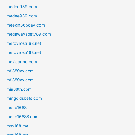
medee989.com
medee989.com
meekin365day.com
megawaysbet789.com
mercyrosa168.net
mercyrosa168.net
mexicanoo.com
mfj889xx.com
mfj889xx.com
mia88th.com
mmgoldsbets.com
mono1688
mono16888.com
msx168.me
msx168.me