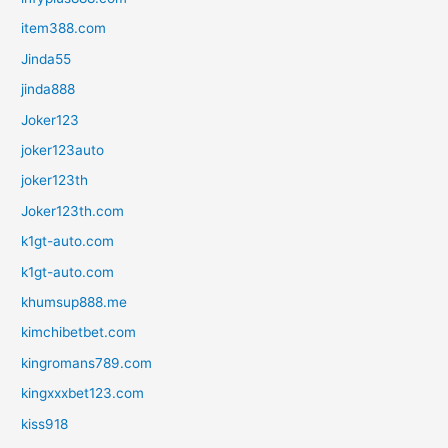
item388.com
Jinda55
jinda888
Joker123
joker123auto
joker123th
Joker123th.com
k1gt-auto.com
k1gt-auto.com
khumsup888.me
kimchibetbet.com
kingromans789.com
kingxxxbet123.com
kiss918