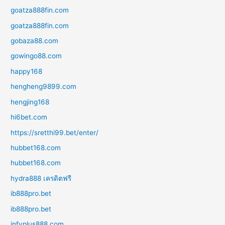
goatza888fin.com
goatza888fin.com
gobaza88.com
gowingo88.com
happy168
hengheng9899.com
hengjing168
hi6bet.com
https://sretthi99.bet/enter/
hubbet168.com
hubbet168.com
hydra888 เครดิตฟรี
ib888pro.bet
ib888pro.bet
infyplus888.com