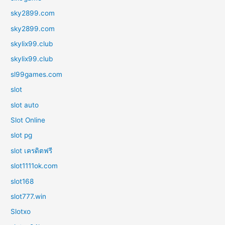
sky2899.com
sky2899.com
skylix99.club
skylix99.club
sl99games.com
slot
slot auto
Slot Online
slot pg
slot เครดิตฟรี
slot1111ok.com
slot168
slot777.win
Slotxo