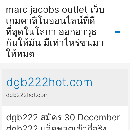
marc jacobs outlet เว็บ
เกมคาสิโนออนไลน์ที่ดี
ที่สุดในโลกา ออกอาวุธ
Main
กันให้มัน มีเท่าไหร่ขนมา
Men
ให้หมด
dgb222hot.com
dgb222hot.com
dgb222 สมัคร 30 December
dgb222 แจ็คพอตเข้าถี่จริง