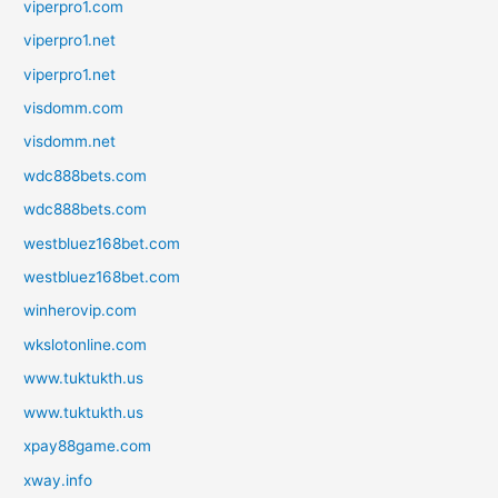
viperpro1.com
viperpro1.net
viperpro1.net
visdomm.com
visdomm.net
wdc888bets.com
wdc888bets.com
westbluez168bet.com
westbluez168bet.com
winherovip.com
wkslotonline.com
www.tuktukth.us
www.tuktukth.us
xpay88game.com
xway.info