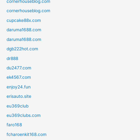
cornerhouseblog.com
cornerhouseblog.com
cupcake88x.com
daruma1688.com
daruma1688.com
dgb222hot.com
dr888
du2477.com
ek4567.com
enjoy24.fun
erisauto.site
eu369club
eu369clubs.com
faro168
fcharoenkit168.com