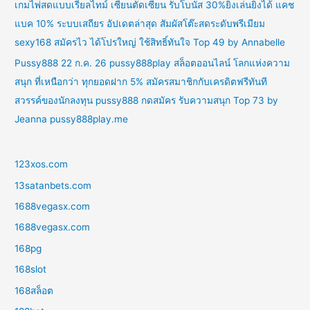
เกมไพ่สดแบบเรียลไทม์ เซียนตัดเซียน รับโบนัส 30%ยิ่งเล่นยิ่งได้ แคช
แบค 10% ระบบเสถียร อัปเดตล่าสุด สัมผัสโต๊ะสดระดับพรีเมียม
sexy168 สมัครไว ได้โปรใหญ่ ใช้สิทธิ์ทันใจ Top 49 by Annabelle
Pussy888 22 ก.ค. 26 pussy888play สล็อตออนไลน์ โลกแห่งความ
สนุก ที่เหนือกว่า ทุกยอดฝาก 5% สมัครสมาชิกกับเครดิตฟรีทันที
สวรรค์ของนักลงทุน pussy888 กดสมัคร รับความสนุก Top 73 by
Jeanna pussy888play.me
123xos.com
13satanbets.com
1688vegasx.com
1688vegasx.com
168pg
168slot
168สล็อต