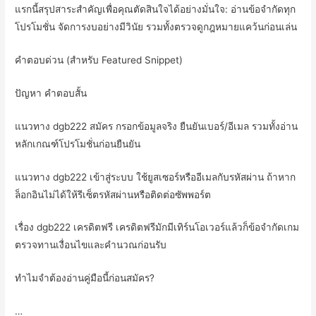
แรกนี้สรุปสาระสำคัญเพื่อคุณตัดสินใจได้อย่างมั่นใจ: อ่านข้อจำกัดทุก
โปรโมชั่น จัดการงบอย่างมีวินัย รวมทั้งตรวจดูกฎหมายแคว้นก่อนเล่น
คำตอบด่วน (สำหรับ Featured Snippet)
ปัญหา คำตอบสั้น
แนวทาง dgb222 สมัคร กรอกข้อมูลจริง ยืนยันเบอร์/อีเมล รวมทั้งอ่าน
หลักเกณฑ์โปรโมชั่นก่อนยืนยัน
แนวทาง dgb222 เข้าสู่ระบบ ใช้ยูสเซอร์หรืออีเมลกับรหัสผ่าน ถ้าหาก
ล็อกอินไม่ได้ให้รีเซ็ตรหัสผ่านหรือติดต่อซัพพอร์ต
เรื่อง dgb222 เครดิตฟรี เครดิตฟรีมักมีเทิร์นโอเวอร์แล้วก็ข้อจำกัดเกม
ตรวจทานเงื่อนไขและคำนวณก่อนรับ
ทำไมจำต้องอ่านคู่มือนี้ก่อนสมัคร?
…