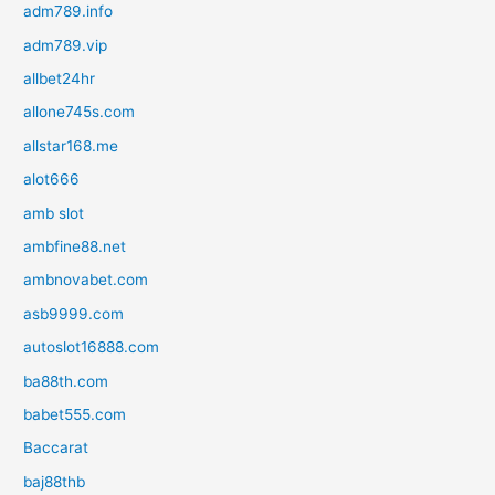
adm789.info
adm789.vip
allbet24hr
allone745s.com
allstar168.me
alot666
amb slot
ambfine88.net
ambnovabet.com
asb9999.com
autoslot16888.com
ba88th.com
babet555.com
Baccarat
baj88thb