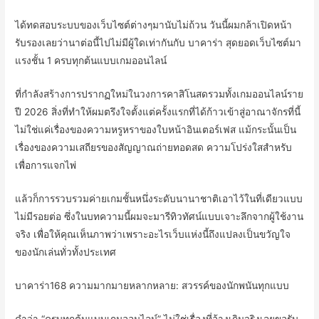
ได้ทดสอบระบบของเว็บไซต์ต่างๆมานับไม่ถ้วน วันนี้ผมกล้าเปิดหน้า
รับรองเลยว่านาต่อนี้ไปไม่มีผู้ใดเท่ากันกับ บาคาร่า สุดยอดเว็บไซต์มา
แรงชั้น 1 ครบทุกต้นแบบเกมออนไลน์
ที่กำลังสร้างการปรากฏใหม่ในวงการคาสิโนสดรวมทั้งเกมออนไลน์ราย
ปี 2026 สิ่งที่ทำให้ผมตรึงใจตั้งแต่ครั้งแรกที่ได้ก้าวเข้าสู่อาณาจักรที่นี้
ไม่ใช่แค่เรื่องของความหรูหราของใบหน้าอินเตอร์เฟส แม้กระนั้นเป็น
เรื่องของความเสถียรของสัญญาณถ่ายทอดสด ความโปร่งใสสำหรับ
เพื่อการแจกไพ่
แล้วก็การรวบรวมค่ายเกมชั้นหนึ่งระดับนานาชาติเอาไว้ในที่เดียวแบบ
ไม่มีรอยต่อ ซึ่งในบทความนี้ผมจะมารีทิวทัศน์แบบเจาะลึกจากผู้ใช้งาน
จริง เพื่อให้คุณเห็นภาพว่าเพราะอะไรเว็บแห่งนี้ถึงแปลงเป็นขวัญใจ
ของนักเล่นทั่วทั้งประเทศ
บาคาร่า168 ความมากมายหลากหลาย: สวรรค์ของนักพนันทุกแบบ
คำว่า “ครบทุกต้นแบบเกมออนไลน์” ไม่ใช่เรื่องที่อ้างเกินจริงเลยขอรับ