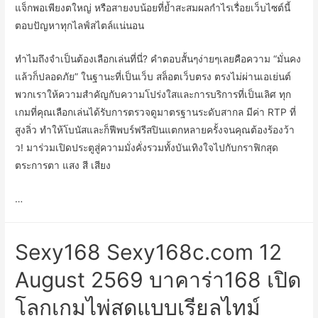
แจ็กพอเพียงตใหญ่ หรือสายงบน้อยที่ย้ำสะสมผลกำไรเรื่อยเว็บไซต์นี้
ตอบปัญหาทุกไลฟ์สไตล์แน่นอน
ทำไมถึงจำเป็นต้องเลือกเล่นที่นี่? คำตอบสั้นๆง่ายๆเลยคือความ “มั่นคง
แล้วก็ปลอดภัย” ในฐานะที่เป็นเว็บ สล็อตเว็บตรง ตรงไม่ผ่านเอเย่นต์
พวกเราให้ความสำคัญกับความโปร่งใสและการบริการที่เป็นเลิศ ทุก
เกมที่คุณเลือกเล่นได้รับการตรวจดูมาตรฐานระดับสากล มีค่า RTP ที่
สูงลิ่ว ทำให้โบนัสและก็ฟีพบร์ฟรีสปินแตกหลายครั้งจนคุณต้องร้องว้า
ว! มาร่วมเปิดประตูสู่ความมั่งคั่งรวมทั้งบันเทิงใจไปกับกราฟิกสุด
ตระการตา แสง สี เสียง
…
Sexy168 Sexy168c.com 12
August 2569 บาคาร่า168 เปิด
โลกเกมไพ่สดแบบเรียลไทม์