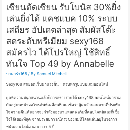
เซียนตัดเซียน รับโบนัส 30%ยิ่ง
เล่นยิ่งได้ แคชแบค 10% ระบบ
เสถียร อัปเดตล่าสุด สัมผัสโต๊ะ
สดระดับพรีเมียม sexy168
สมัครไว ได้โปรใหญ่ ใช้สิทธิ์
ทันใจ Top 49 by Annabelle
บาคาร่า168
/ By
Samuel Mitchell
Sexy168 สุดยอดเว็บมาแรงชั้น 1 ครบทุกรูปแบบเกมออนไลน์
ยุคที่ความสนุกสนานแล้วก็การสร้างรายได้ sexy168 ออนไลน์มารวม
กันอยู่บนหน้าจอโทรศัพท์เคลื่อนที่ ผมเชื่อว่าผู้คนจำนวนมากที่ประทับ
ใจความตื่นเต้นอาจจะกำลังมองหาแพลตฟอร์มที่ตอบโจทย์และก็เชื่อ
ใจได้เยอะที่สุด จากประสบการณ์ตรงของผมที่โลดแล่นอยู่ในวงการ
พนันออนไลน์มามากกว่า 5 ปี