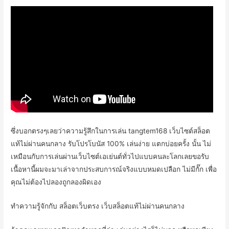
ซึ่งบอกตรงๆเลยว่าความรู้สึกในการเล่น tangtem168 เว็บไซต์สล็อต
แท้ไม่ผ่านคนกลาง รับโปรโบนัส 100% เล่นง่าย แตกบ่อยครั้ง นั้น ไม่
เหมือนกับการเล่นผ่านเว็บไซต์เอเย่นต์ทั่วไปแบบคนละโลกเลยขอรับ
เนื้อหานี้ผมจะมาเล่าจากประสบการณ์จริงแบบหมดเปลือก ไม่มีกั๊ก เพื่อ
คุณไม่ต้องไปลองถูกลองผิดเอง
ทำความรู้จักกับ สล็อตเว็บตรง เว็บสล็อตแท้ไม่ผ่านคนกลาง