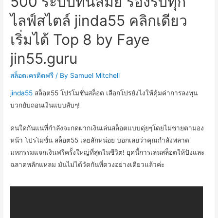
500 ระบบทันสมัย รองรับทุก
ไลฟ์สไตล์ jinda55 คลิกเดียว
เริ่มได้ Top 8 by Faye
jin55.guru
สล็อตเครดิตฟรี
/ By
Samuel Mitchell
jinda55
สล็อต55 โปรโมชั่นสล็อต เลือกโปรยังไงให้คุ้มค่าการลงทุน
บวกยับถอนเงินแบบสับๆ!
คนใดกันแน่ที่กำลังจะกดฝากเงินเล่นสล็อตแบบดุ่ยๆโดยไม่ชายตามอง
หน้า โปรโมชั่น สล็อต55 เลยสักหน่อย บอกเลยว่าคุณกำลังพลาด
มหกรรมแจกเงินฟรีครั้งใหญ่ที่สุดในชีวิต! ยุคนี้การเล่นสล็อตให้ปังและ
ฉลาดหลักแหลม มันไม่ได้วัดกันที่ดวงอย่างเดียวแล้วค่ะ