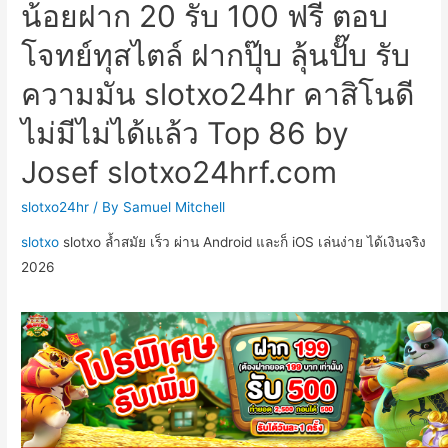
น้อยฝาก 20 รับ 100 ฟรี ตอบ
โจทย์ทุสไตล์ ฝากปุ๊บ ลุ้นปั๊บ รับ
ความมัน slotxo24hr คาสิโนดี
ไม่มีไม่ได้แล้ว Top 86 by
Josef slotxo24hrf.com
slotxo24hr
/ By
Samuel Mitchell
slotxo
slotxo ล้ำสมัย เร็ว ผ่าน Android และก็ iOS เล่นง่าย ได้เงินจริง
2026