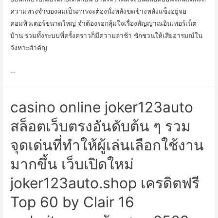
ความทรงจำของผมเป็นการจะต้องนั่งหลังขดข้างหลังแข็งอยู่จอ
คอมพิวเตอร์ขนาดใหญ่ จำต้องรอกลุ้มใจเรื่องสัญญาณอินเทอร์เน็ต
บ้าน รวมทั้งระบบที่ครั้งคราวก็มีความล่าช้า ชักชวนให้เสียอารมณ์ใน
จังหวะสำคัญ
…
casino online joker123auto
สล็อตเว็บตรงอันดับต้น ๆ รวม
จุดเด่นที่ทำให้ผู้เล่นเลือกใช้งาน
มากขึ้น เว็บเปิดใหม่
joker123auto.shop เครดิตฟรี
Top 60 by Clair 16