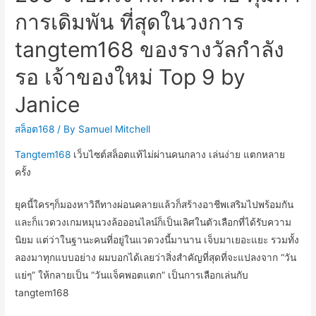
การเดิมพัน ที่สุดในวงการ
tangtem168 ของรางวัลกำลัง
รอ เจ้าของใหม่ Top 9 by
Janice
สล็อต168
/ By
Samuel Mitchell
Tangtem168
เว็บไซต์สล็อตแท้ไม่ผ่านคนกลาง เล่นง่าย แตกหลาย
ครั้ง
ยุคนี้ใครๆก็มองหาวิถีทางผ่อนคลายแล้วก็สร้างอาชีพเสริมไปพร้อมกัน
และก็แวดวงเกมหมุนวงล้อออนไลน์ก็เป็นเลิศในตัวเลือกที่ได้รับความ
นิยม แต่ว่าในฐานะคนที่อยู่ในแวดวงนี้มานาน เจ็บมาเยอะแยะ รวมทั้ง
ลองมาทุกแบบอย่าง ผมบอกได้เลยว่าสิ่งสำคัญที่สุดที่จะแปลงจาก “วัน
แย่ๆ” ให้กลายเป็น “วันแจ็คพอตแตก” เป็นการเลือกเล่นกับ
tangtem168