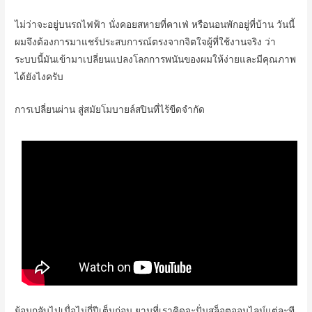
ไม่ว่าจะอยู่บนรถไฟฟ้า นั่งคอยสหายที่คาเฟ่ หรือนอนพักอยู่ที่บ้าน วันนี้
ผมจึงต้องการมาแชร์ประสบการณ์ตรงจากจิตใจผู้ที่ใช้งานจริง ว่า
ระบบนี้มันเข้ามาเปลี่ยนแปลงโลกการพนันของผมให้ง่ายและมีคุณภาพ
ได้ยังไงครับ
การเปลี่ยนผ่าน สู่สมัยโมบายล์สปินที่ไร้ขีดจำกัด
ย้อนกลับไปเมื่อไม่กี่ปีเต็นก่อน ยามที่เราคิดจะปั่นสล็อตออนไลน์แต่ละที