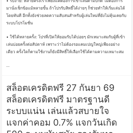
• รับง่าย: หลายครั้งเราเพียงแค่ต้องการเข้าเล่นตามปกติ ไม่ต้องการ
มานั่งเช็กข้อแม้หลายขั้น ถ้าโปรรับสิทธิ์ได้ง่ายๆ ก็ช่วยทำให้เริ่มเล่นได้
โดยทันที อีกทั้งยังช่วยลดความสับสนสำหรับผู้เล่นใหม่ที่ยังไม่คุ้นเคยกับ
ระบบโปรโมชั่น
• ใช้ได้หลายครั้ง: โปรที่เปิดให้ยอมรับได้บ่อยๆ มักเหมาะสมกับผู้ที่เข้า
เล่นบ่อยครั้งต่อสัปดาห์ เพราะว่าไม่ต้องรอแคมเปญใหญ่เพียงอย่าง
เดียว ครั้งใดก็ตามใช้งานก็ยังมีสิทธิ์ให้เลือกใช้ได้ตามความเหมาะสม
…
สล็อตเครดิตฟรี 27 กันยา 69
สล็อตเครดิตฟรี มาตรฐานดี
ระบบแน่น เล่นแล้วสบายใจ
แจกค่าคอม 0.7% แจกวันเกิด