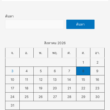
ค้นหา
ค้นหา
สิงหาคม 2026
จ.
อ.
พ.
พฤ.
ศ.
ส.
อา.
1
2
3
4
5
6
7
8
9
10
11
12
13
14
15
16
17
18
19
20
21
22
23
24
25
26
27
28
29
30
31