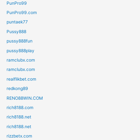
PunPro99
PunPro99.com
puntaek77
Pussy888
pussy888fun
pussy888play
ramclubx.com
ramclubx.com
realflikbet.com
redkong89
RENO88WIN.COM
rich8188.com
rich8188.net
rich8188.net
rizzbetx.com