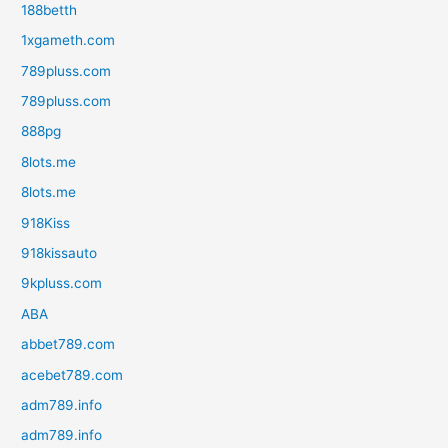
188betth
1xgameth.com
789pluss.com
789pluss.com
888pg
8lots.me
8lots.me
918Kiss
918kissauto
9kpluss.com
ABA
abbet789.com
acebet789.com
adm789.info
adm789.info