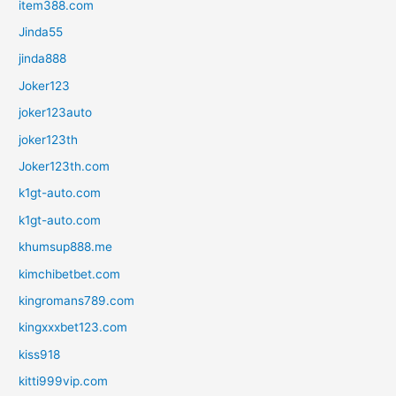
item388.com
Jinda55
jinda888
Joker123
joker123auto
joker123th
Joker123th.com
k1gt-auto.com
k1gt-auto.com
khumsup888.me
kimchibetbet.com
kingromans789.com
kingxxxbet123.com
kiss918
kitti999vip.com