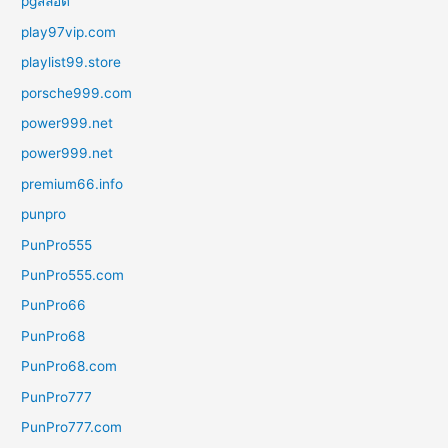
pgสล็อต
play97vip.com
playlist99.store
porsche999.com
power999.net
power999.net
premium66.info
punpro
PunPro555
PunPro555.com
PunPro66
PunPro68
PunPro68.com
PunPro777
PunPro777.com