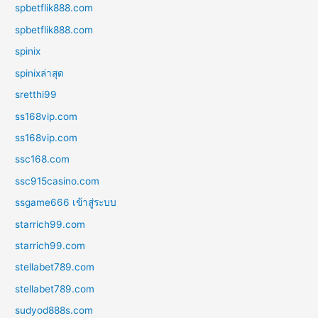
spbetflik888.com
spbetflik888.com
spinix
spinixล่าสุด
sretthi99
ss168vip.com
ss168vip.com
ssc168.com
ssc915casino.com
ssgame666 เข้าสู่ระบบ
starrich99.com
starrich99.com
stellabet789.com
stellabet789.com
sudyod888s.com