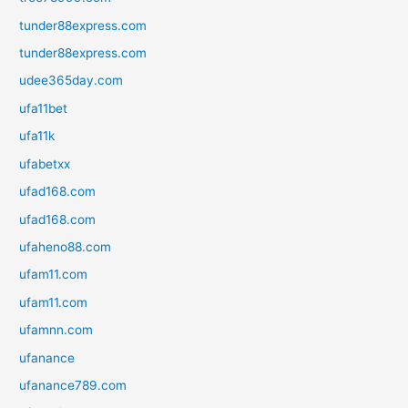
tunder88express.com
tunder88express.com
udee365day.com
ufa11bet
ufa11k
ufabetxx
ufad168.com
ufad168.com
ufaheno88.com
ufam11.com
ufam11.com
ufamnn.com
ufanance
ufanance789.com