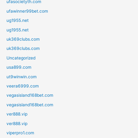
ufasocietyth.com
ufawinner99bet.com
ug1955.net
ug1955.net
uk369clubs.com
uk369clubs.com
Uncategorized
usa899.com
ut9winwin.com
veera6999.com
vegasisland168bet.com
vegasisland168bet.com
ver888.vip
ver888.vip
viperpro1.com