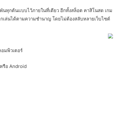
พันทุกต้นแบบไว้ภายในที่เดียว อีกทั้งสล็อต คาสิโนสด เกม
ลือกเล่นได้ตามความชำนาญ โดยไม่ต้องสลับหลายเว็บไซต์
็คอมพิวเตอร์
 หรือ Android