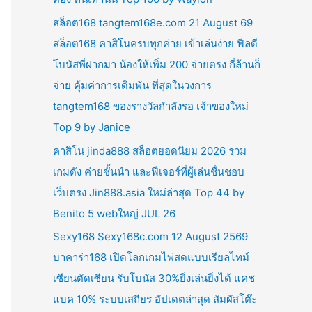
สล็อต168 tangtem168e.com 21 August 69
สล็อต168 คาสิโนครบทุกค่าย เข้าเล่นง่าย ฟีลดี
โบนัสพี่ฝากมา น้องให้เพิ่ม 200 จ่ายตรง กี่ล้านก็
จ่าย คุ้มค่าการเดิมพัน ที่สุดในวงการ
tangtem168 ของรางวัลกำลังรอ เจ้าของใหม่
Top 9 by Janice
คาสิโน jinda888 สล็อตยอดนิยม 2026 รวม
เกมดัง ค่ายชั้นนำ และฟีเจอร์ที่ผู้เล่นชื่นชอบ
เว็บตรง Jin888.asia ใหม่ล่าสุด Top 44 by
Benito 5 webใหญ่ JUL 26
Sexy168 Sexy168c.com 12 August 2569
บาคาร่า168 เปิดโลกเกมไพ่สดแบบเรียลไทม์
เซียนตัดเซียน รับโบนัส 30%ยิ่งเล่นยิ่งได้ แคช
แบค 10% ระบบเสถียร อัปเดตล่าสุด สัมผัสโต๊ะ