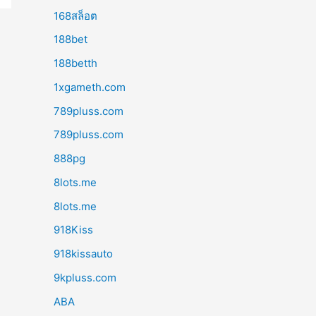
168สล็อต
188bet
188betth
1xgameth.com
789pluss.com
789pluss.com
888pg
8lots.me
8lots.me
918Kiss
918kissauto
9kpluss.com
ABA