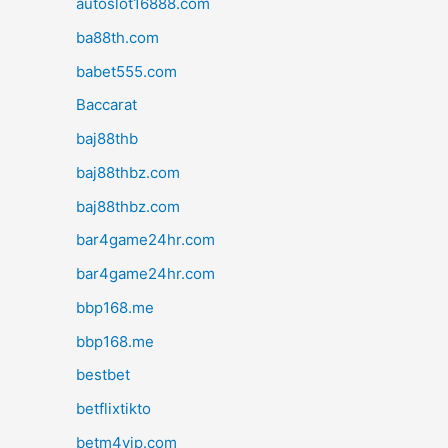
autoslot16888.com
ba88th.com
babet555.com
Baccarat
baj88thb
baj88thbz.com
baj88thbz.com
bar4game24hr.com
bar4game24hr.com
bbp168.me
bbp168.me
bestbet
betflixtikto
betm4vip.com