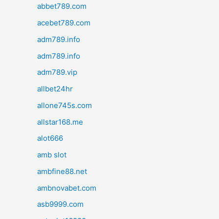
abbet789.com
acebet789.com
adm789.info
adm789.info
adm789.vip
allbet24hr
allone745s.com
allstar168.me
alot666
amb slot
ambfine88.net
ambnovabet.com
asb9999.com