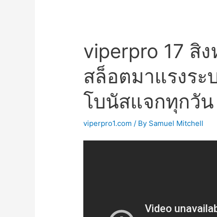
viperpro 17 สิง
สล็อตมาแรงระบ
โบนัสแจกทุกวัน
viperpro1.com
/ By
Samuel Mitchell