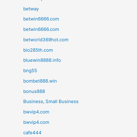
betway
betwin6666.com
betwin6666.com
betworld369hot.com
bio285th.com
bluewin8888.info
bng55
bombet888.win
bonus888
Business, Small Business
bwvip4.com
bwvip4.com
cafe444