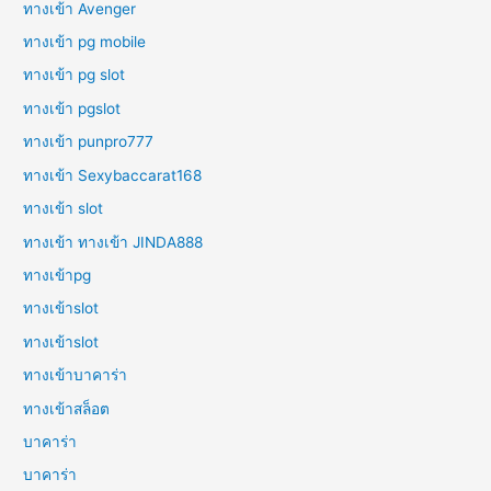
ทางเข้า Avenger
ทางเข้า pg mobile
ทางเข้า pg slot
ทางเข้า pgslot
ทางเข้า punpro777
ทางเข้า Sexybaccarat168
ทางเข้า slot
ทางเข้า ทางเข้า JINDA888
ทางเข้าpg
ทางเข้าslot
ทางเข้าslot
ทางเข้าบาคาร่า
ทางเข้าสล็อต
บาคาร่า
บาคาร่า