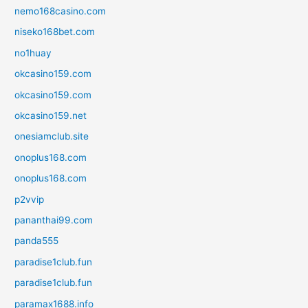
nemo168casino.com
niseko168bet.com
no1huay
okcasino159.com
okcasino159.com
okcasino159.net
onesiamclub.site
onoplus168.com
onoplus168.com
p2vvip
pananthai99.com
panda555
paradise1club.fun
paradise1club.fun
paramax1688.info