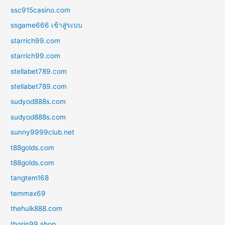
ssc915casino.com
ssgame666 เข้าสู่ระบบ
starrich99.com
starrich99.com
stellabet789.com
stellabet789.com
sudyod888s.com
sudyod888s.com
sunny9999club.net
t88golds.com
t88golds.com
tangtem168
temmax69
thehulk888.com
thorin99.shop