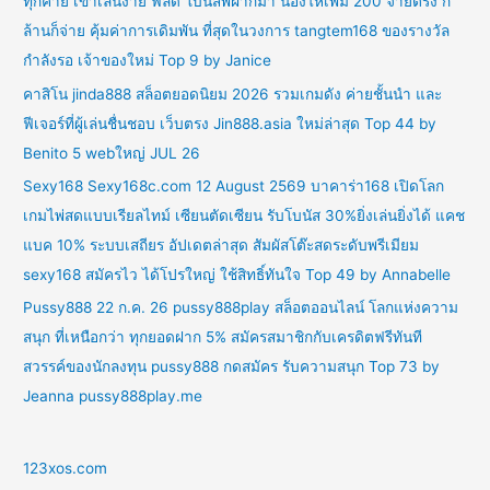
ทุกค่าย เข้าเล่นง่าย ฟีลดี โบนัสพี่ฝากมา น้องให้เพิ่ม 200 จ่ายตรง กี่
ล้านก็จ่าย คุ้มค่าการเดิมพัน ที่สุดในวงการ tangtem168 ของรางวัล
กำลังรอ เจ้าของใหม่ Top 9 by Janice
คาสิโน jinda888 สล็อตยอดนิยม 2026 รวมเกมดัง ค่ายชั้นนำ และ
ฟีเจอร์ที่ผู้เล่นชื่นชอบ เว็บตรง Jin888.asia ใหม่ล่าสุด Top 44 by
Benito 5 webใหญ่ JUL 26
Sexy168 Sexy168c.com 12 August 2569 บาคาร่า168 เปิดโลก
เกมไพ่สดแบบเรียลไทม์ เซียนตัดเซียน รับโบนัส 30%ยิ่งเล่นยิ่งได้ แคช
แบค 10% ระบบเสถียร อัปเดตล่าสุด สัมผัสโต๊ะสดระดับพรีเมียม
sexy168 สมัครไว ได้โปรใหญ่ ใช้สิทธิ์ทันใจ Top 49 by Annabelle
Pussy888 22 ก.ค. 26 pussy888play สล็อตออนไลน์ โลกแห่งความ
สนุก ที่เหนือกว่า ทุกยอดฝาก 5% สมัครสมาชิกกับเครดิตฟรีทันที
สวรรค์ของนักลงทุน pussy888 กดสมัคร รับความสนุก Top 73 by
Jeanna pussy888play.me
123xos.com