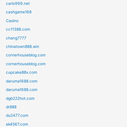
carlo999.net
cashgame168
Casino
cc11388.com
chang7777
chinatown888.win
cornerhouseblog.com
cornerhouseblog.com
cupcake88x.com
daruma1688.com
daruma1688.com
dgb222hot.com
dr888
du2477.com
ek4567.com