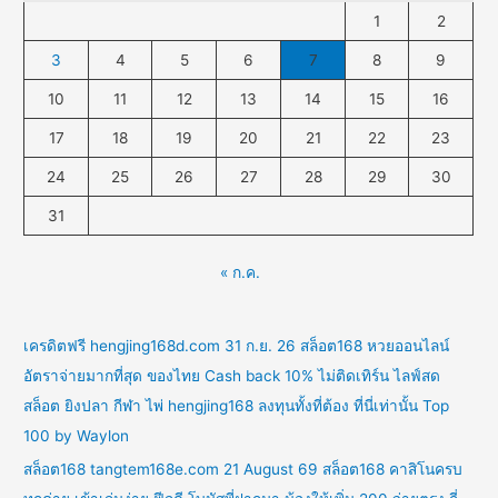
1
2
3
4
5
6
7
8
9
10
11
12
13
14
15
16
17
18
19
20
21
22
23
24
25
26
27
28
29
30
31
« ก.ค.
เครดิตฟรี hengjing168d.com 31 ก.ย. 26 สล็อต168 หวยออนไลน์
อัตราจ่ายมากที่สุด ของไทย Cash back 10% ไม่ติดเทิร์น ไลฟ์สด
สล็อต ยิงปลา กีฬา ไพ่ hengjing168 ลงทุนทั้งที่ต้อง ที่นี่เท่านั้น Top
100 by Waylon
สล็อต168 tangtem168e.com 21 August 69 สล็อต168 คาสิโนครบ