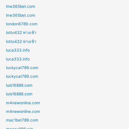
lnw365bet.com
lnw365bet.com
london6789.com
lotto432 ทางเข้า
lotto432 ทางเข้า
luca333.info
luca333.info
luckycat789.com
luckycat789.com
luis16888.com
luis16888.com
m4newonline.com
m4newonline.com
mac1bet789.com
macau888.win