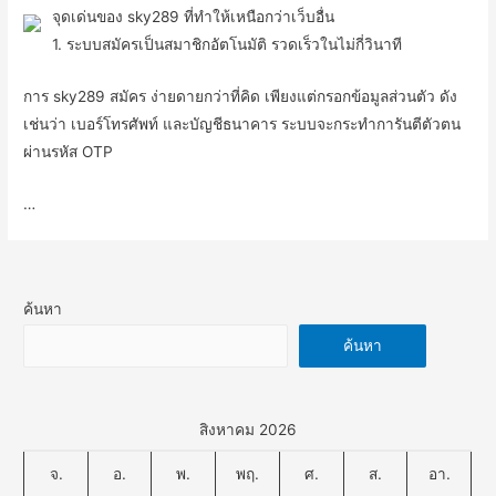
จุดเด่นของ sky289 ที่ทำให้เหนือกว่าเว็บอื่น
1. ระบบสมัครเป็นสมาชิกอัตโนมัติ รวดเร็วในไม่กี่วินาที
การ sky289 สมัคร ง่ายดายกว่าที่คิด เพียงแต่กรอกข้อมูลส่วนตัว ดัง
เช่นว่า เบอร์โทรศัพท์ และบัญชีธนาคาร ระบบจะกระทำการันตีตัวตน
ผ่านรหัส OTP
…
ค้นหา
ค้นหา
สิงหาคม 2026
จ.
อ.
พ.
พฤ.
ศ.
ส.
อา.