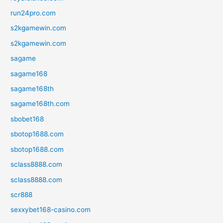
run24pro.com
s2kgamewin.com
s2kgamewin.com
sagame
sagame168
sagame168th
sagame168th.com
sbobet168
sbotop1688.com
sbotop1688.com
sclass8888.com
sclass8888.com
scr888
sexxybet168-casino.com