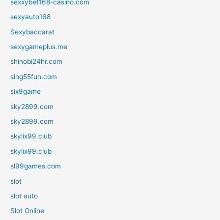
sexxybet168-casino.com
sexyauto168
Sexybaccarat
sexygameplus.me
shinobi24hr.com
sing55fun.com
six9game
sky2899.com
sky2899.com
skylix99.club
skylix99.club
sl99games.com
slot
slot auto
Slot Online