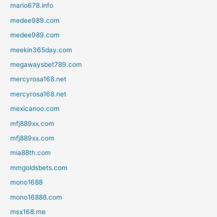
mario678.info
medee989.com
medee989.com
meekin365day.com
megawaysbet789.com
mercyrosa168.net
mercyrosa168.net
mexicanoo.com
mfj889xx.com
mfj889xx.com
mia88th.com
mmgoldsbets.com
mono1688
mono16888.com
msx168.me