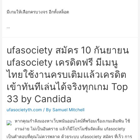
มีเกมให้เลือกครบวงจร อีกทั้งสล็อต
…
ufasociety สมัคร 10 กันยายน
ufasociety เครดิตฟรี มีเมนู
ไทยใช้งานครบเติมแล้วเครดิต
เข้าทันทีเล่นได้จริงทุกเกม Top
33 by Candida
ufasocietyth.com
/ By
Samuel Mitchell
หากคุณกำลังมองหาเว็บพนันออนไลน์ที่พร้อมเรื่องเกมเดิมพัน ใช้
งานง่าย ไม่เป็นอันตราย แล้วก็มีโปรโมชั่นจัดเต็ม ufasociety
เป็นคำตอบที่คุณไม่ควรพลาด ด้วยระบบ ufasociety สมัคร ที่เร็ว การ