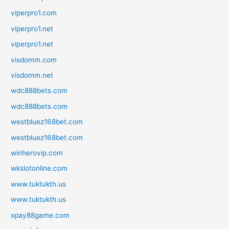
viperpro1.com
viperpro1.net
viperpro1.net
visdomm.com
visdomm.net
wdc888bets.com
wdc888bets.com
westbluez168bet.com
westbluez168bet.com
winherovip.com
wkslotonline.com
www.tuktukth.us
www.tuktukth.us
xpay88game.com