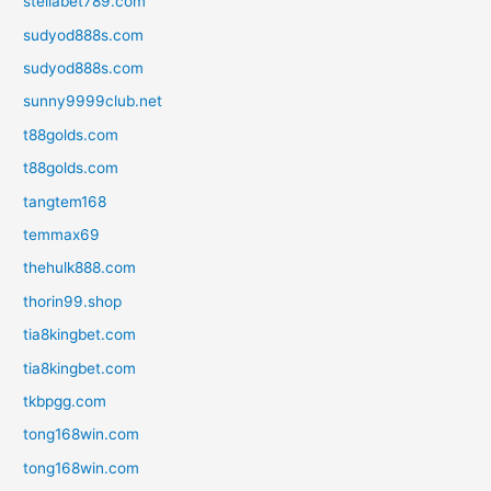
stellabet789.com
sudyod888s.com
sudyod888s.com
sunny9999club.net
t88golds.com
t88golds.com
tangtem168
temmax69
thehulk888.com
thorin99.shop
tia8kingbet.com
tia8kingbet.com
tkbpgg.com
tong168win.com
tong168win.com