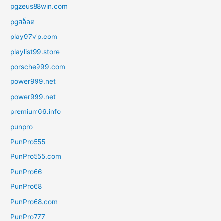
pgzeus88win.com
pgสล็อต
play97vip.com
playlist99.store
porsche999.com
power999.net
power999.net
premium66.info
punpro
PunPro555
PunPro555.com
PunPro66
PunPro68
PunPro68.com
PunPro777