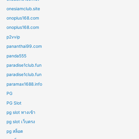
onesiamclub.site
onoplus168.com
onoplus168.com
p2vvip
pananthai99.com
panda555
paradise1club.fun
paradise1club.fun
paramax1688.info
PG
PG Slot
pg slot ทางเข้า
pg slot เว็บตรง
pg สล็อต