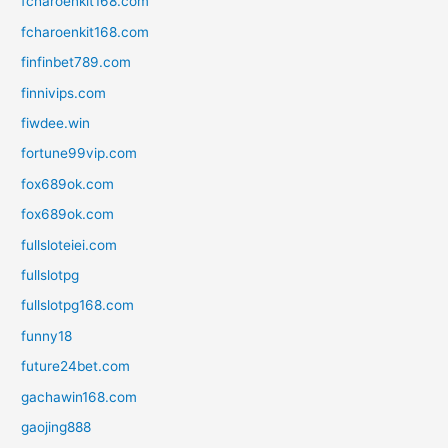
fcharoenkit168.com
fcharoenkit168.com
finfinbet789.com
finnivips.com
fiwdee.win
fortune99vip.com
fox689ok.com
fox689ok.com
fullsloteiei.com
fullslotpg
fullslotpg168.com
funny18
future24bet.com
gachawin168.com
gaojing888