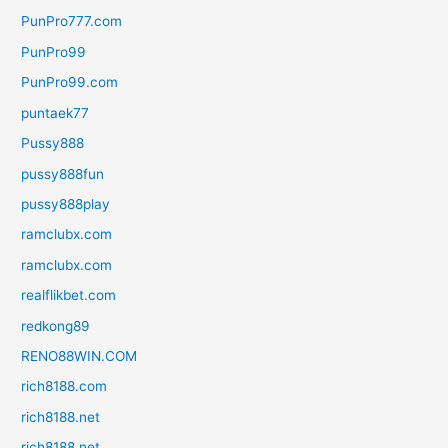
PunPro777.com
PunPro99
PunPro99.com
puntaek77
Pussy888
pussy888fun
pussy888play
ramclubx.com
ramclubx.com
realflikbet.com
redkong89
RENO88WIN.COM
rich8188.com
rich8188.net
rich8188.net