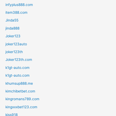
infyplus888.com
item388.com
Jinda55
jinda888
Joker123
joker123auto
joker123th
Joker123th.com
k1gt-auto.com
k1gt-auto.com
khumsup888.me
kimchibetbet.com
kingromans789.com
kingxxxbet123.com
kiss918