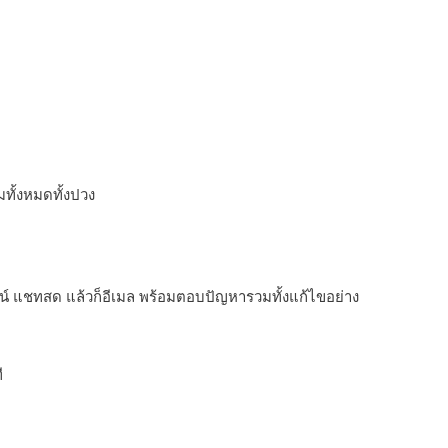
ทั้งหมดทั้งปวง
ไลน์ แชทสด แล้วก็อีเมล พร้อมตอบปัญหารวมทั้งแก้ไขอย่าง
ี