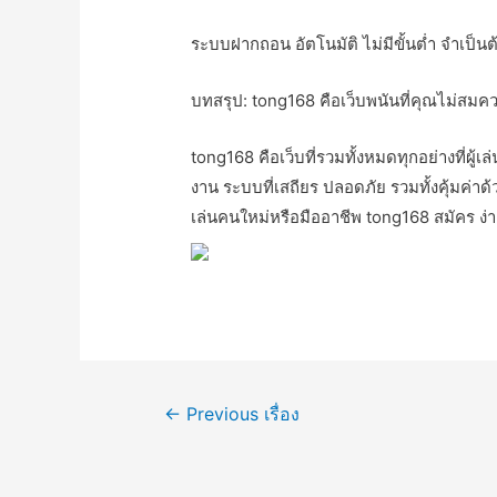
ระบบฝากถอน อัตโนมัติ ไม่มีขั้นต่ำ จำเป็
บทสรุป: tong168 คือเว็บพนันที่คุณไม่สม
tong168 คือเว็บที่รวมทั้งหมดทุกอย่างที่ผู้เ
งาน ระบบที่เสถียร ปลอดภัย รวมทั้งคุ้มค่าด
เล่นคนใหม่หรือมืออาชีพ tong168 สมัคร ง
แนะแนว
←
Previous เรื่อง
เรื่อง