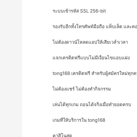
ระบบเข้ารหัส SSL 256-bit
รองรับอีกทั้งโทรศัพท์มือถือ แท็บเล็ต และค
ไม่ต้องดาวน์โหลดแอปให้เสียเวล่ำเวลา
แจกเครดิตฟรีแบบไม่มีเงื่อนไขแอบแฝง
tong168 เครดิตฟรี สำหรับผู้สมัครใหม่ทุก
ไม่ต้องแชร์ ไม่ต้องทำกิจกรรม
เล่นได้ทุกเกม ถอนได้จริงเมื่อทำยอดครบ
เกมที่ให้บริการใน tong168
คาสิโนสด