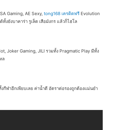
ก่ SA Gaming, AE Sexy,
tong168 เครดิตฟรี
Evolution
้งยังบาคาร่า รูเล็ต เสือมังกร แล้วก็ไฮโล
t, Joker Gaming, JILI รวมทั้ง Pragmatic Play มีทั้ง
ไหล
ีฬาอีกเพียบเลย ค่าน้ำดี อัตราต่อรองถูกต้องแม่นยำ