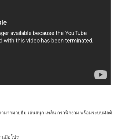
งปลามากมายธีม เล่นสนุก เพลิน กราฟิกงาม พร้อมระบบมัลติ
านมือโปร