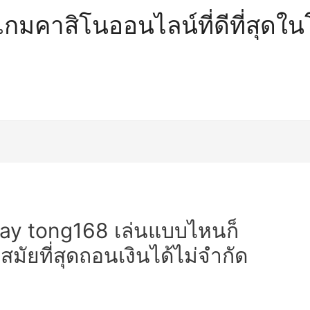
เกมคาสิโนออนไลน์ที่ดีที่สุดใ
ay tong168 เล่นแบบไหนก็
ยที่สุดถอนเงินได้ไม่จำกัด
a