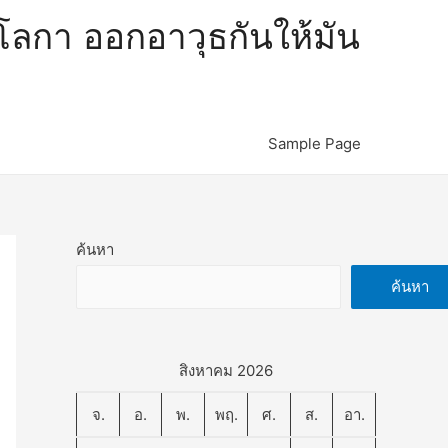
นโลกา ออกอาวุธกันให้มัน
Sample Page
ค้นหา
ค้นหา
สิงหาคม 2026
จ.
อ.
พ.
พฤ.
ศ.
ส.
อา.