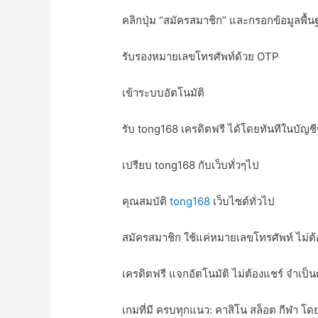
คลิกปุ่ม “สมัครสมาชิก” และกรอกข้อมูลพื้
รับรองหมายเลขโทรศัพท์ด้วย OTP
เข้าระบบอัตโนมัติ
รับ tong168 เครดิตฟรี ได้โดยทันทีในบัญช
เปรียบ tong168 กับเว็บทั่วๆไป
คุณสมบัติ
tong168
เว็บไซต์ทั่วไป
สมัครสมาชิก ใช้แค่หมายเลขโทรศัพท์ ไม่ต้อ
เครดิตฟรี แจกอัตโนมัติ ไม่ต้องแชร์ จำเป็
เกมที่มี ครบทุกแนว: คาสิโน สล็อต กีฬา โด