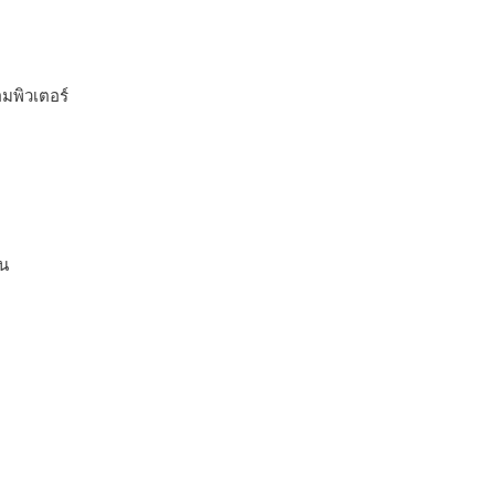
อมพิวเตอร์
คน