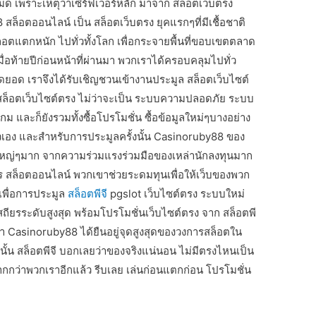
มด เพราะเหตุว่าเซิร์ฟเวอร์หลัก มาจาก สล็อตเว็บตรง
็อตออนไลน์ เป็น สล็อตเว็บตรง ยุคแรกๆที่มีเชื้อชาติ
ล็อตแตกหนัก ไปทั่วทั้งโลก เพื่อกระจายพื้นที่ขอบเขตตลาด
เมื่อท้ายปีก่อนหน้าที่ผ่านมา พวกเราได้ครอบคลุมไปทั่ว
สุดยอด เราจึงได้รับเชิญชวนเข้างานประมูล สล็อตเว็บไซต์
อง สล็อตเว็บไซต์ตรง ไม่ว่าจะเป็น ระบบความปลอดภัย ระบบ
 และก็ยังรวมทั้งซื้อโปรโมชั่น ซื้อข้อมูลใหม่ๆบางอย่าง
ตัวเอง และสำหรับการประมูลครั้งนั้น Casinoruby88 ของ
ใหญ่ๆมาก จากความร่วมแรงร่วมมือของเหล่านักลงทุนมาก
การ สล็อตออนไลน์ พวกเขาช่วยระดมทุนเพื่อให้เว็บของพวก
เพื่อการประมูล
สล็อตพีจี
pgslot เว็บไซต์ตรง ระบบใหม่
ถียรระดับสูงสุด พร้อมโปรโมชั่นเว็บไซต์ตรง จาก สล็อตพี
เรา Casinoruby88 ได้ยืนอยู่จุดสูงสุดของวงการสล็อตใน
่านั้น สล็อตพีจี บอกเลยว่าของจริงแน่นอน ไม่มีตรงไหนเป็น
กกว่าพวกเราอีกแล้ว รีบเลย เล่นก่อนแตกก่อน โปรโมชั่น