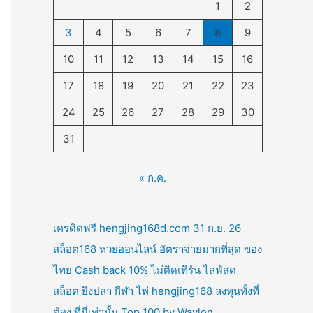
1
2
3
4
5
6
7
8
9
10
11
12
13
14
15
16
17
18
19
20
21
22
23
24
25
26
27
28
29
30
31
« ก.ค.
เครดิตฟรี hengjing168d.com 31 ก.ย. 26
สล็อต168 หวยออนไลน์ อัตราจ่ายมากที่สุด ของ
ไทย Cash back 10% ไม่ติดเทิร์น ไลฟ์สด
สล็อต ยิงปลา กีฬา ไพ่ hengjing168 ลงทุนทั้งที่
ต้อง ที่นี่เท่านั้น Top 100 by Waylon