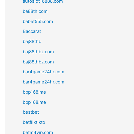
autoslot16888.com
ba88th.com
babet555.com
Baccarat
baj88thb
baj88thbz.com
baj88thbz.com
bar4game24hr.com
bar4game24hr.com
bbp168.me
bbp168.me
bestbet
betflixtikto
betm4vip.com