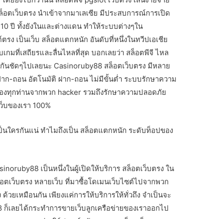
ล็อตเว็บตรง นำเข้าจากมาเลเซีย มีประสบการณ์การเปิด
10 ปี ทั้งยังในและต่างแดน ทำให้ระบบต่างๆใน
รง เป็นเว็บ สล็อตแตกหนัก อันดับที่หนึ่งในทวีปเอเชีย
มที่เสถียรและลื่นไหลที่สุด บอกเลยว่า สล็อตพีจี ไหล
กันชัดๆไปเลยนะ Casinoruby88 สล็อตเว็บตรง มีหลาย
บบฝาก-ถอน อัตโนมัติ ฝาก-ถอน ไม่มีขั้นต่ำ ระบบรักษาความ
วของทุกท่านจากพวก hacker รวมถึงรักษาความปลอดภัย
เว็บของเรา 100%
็นใครกันแน่ ทำไมถึงเป็น สล็อตแตกหนัก ระดับท็อปของ
noruby88 เป็นหนึ่งในผู้เปิดให้บริการ สล็อตเว็บตรง ใน
ล็อตเว็บตรง หลายเว็บ ที่มาซื้อโดเมนเว็บไซต์ไปจากพวก
 ด้วยเหมือนกัน เพียงแค่การให้บริการให้ทั่วถึง จำเป็นจะ
88 ก็เลยได้กระทำการขายเว็บลูกเครือข่ายของเราออกไป