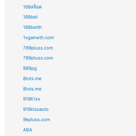
168สล็อต
188bet
188betth
1xgameth.com
789pluss.com
789pluss.com
888pg
8lots.me
8lots.me
918Kiss
918kissauto
9kpluss.com
ABA