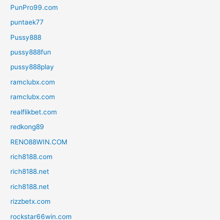
PunPro99.com
puntaek77
Pussy888
pussy888fun
pussy888play
ramclubx.com
ramclubx.com
realflikbet.com
redkong89
RENO88WIN.COM
rich8188.com
rich8188.net
rich8188.net
rizzbetx.com
rockstar66win.com