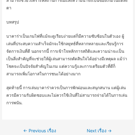
สามารถช่วยวิเคราะห์สถานการณ์และความน่าจะเป็นของเกมในแต่ละ
ตา
บทสรุป
บาคาร่าเป็นเกมไพ่ที่แม้จะดูเรียบง่ายแต่ก็มีความซับซ้อนในตัวเอง ผู้
เล่นที่ประสบความสำเร็จมักจะใช้กลยุทธ์ที่หลากหลายและเรียนรู้การ
จัดการเงินที่ดี นอกจากนี้ การเข้าใจหลักการสถิติและความน่าจะเป็น
เป็นสิ่งสำคัญที่จะช่วยให้ผู้เล่นสามารถตัดสินใจได้อย่างมีเหตุผล แม้ว่า
โชคจะเป็นปัจจัยสำคัญในเกม แต่ความรู้และการเตรียมตัวที่ดีก็
สามารถเพิ่มโอกาสในการชนะได้อย่างมาก
สุดท้ายนี้ การเล่นบาคาร่าควรเป็นการพักผ่อนและสนุกสนาน แต่ผู้เล่น
ควรมีความรับผิดชอบและไม่ควรใช้เงินที่ไม่สามารถจ่ายได้ในการเล่น
การพนัน.
แนะแนว
←
Previous เรื่อง
Next เรื่อง
→