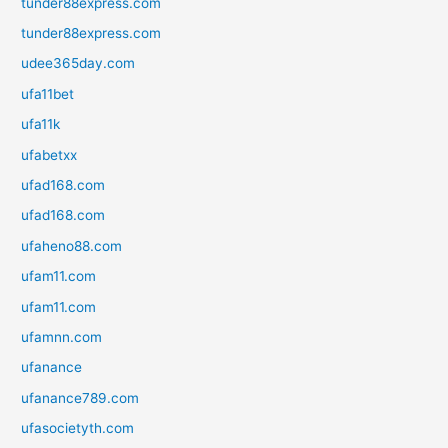
tunder88express.com
tunder88express.com
udee365day.com
ufa11bet
ufa11k
ufabetxx
ufad168.com
ufad168.com
ufaheno88.com
ufam11.com
ufam11.com
ufamnn.com
ufanance
ufanance789.com
ufasocietyth.com