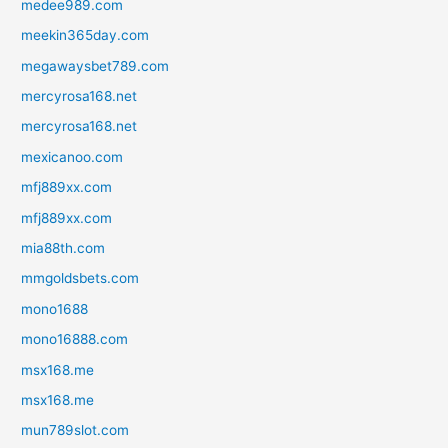
medee989.com
meekin365day.com
megawaysbet789.com
mercyrosa168.net
mercyrosa168.net
mexicanoo.com
mfj889xx.com
mfj889xx.com
mia88th.com
mmgoldsbets.com
mono1688
mono16888.com
msx168.me
msx168.me
mun789slot.com