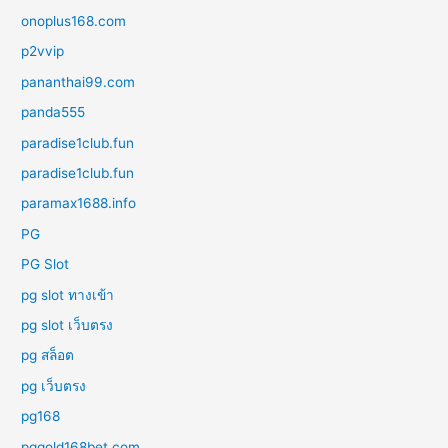
onoplus168.com
p2vvip
pananthai99.com
panda555
paradise1club.fun
paradise1club.fun
paramax1688.info
PG
PG Slot
pg slot ทางเข้า
pg slot เว็บตรง
pg สล็อต
pg เว็บตรง
pg168
pggold168bet.com