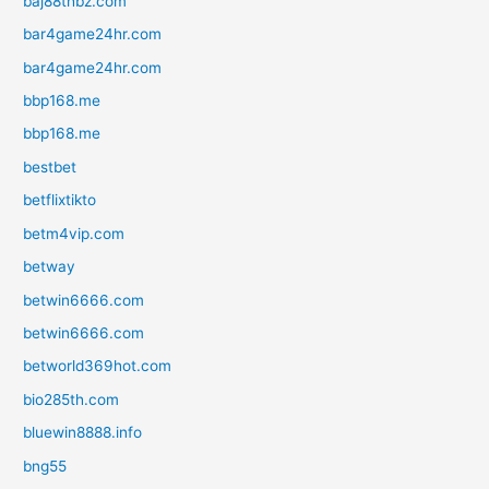
baj88thbz.com
bar4game24hr.com
bar4game24hr.com
bbp168.me
bbp168.me
bestbet
betflixtikto
betm4vip.com
betway
betwin6666.com
betwin6666.com
betworld369hot.com
bio285th.com
bluewin8888.info
bng55