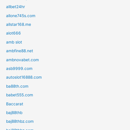
allbet24hr
allone745s.com
allstar168.me
alot666
amb slot
ambfine88.net
ambnovabet.com
asb9999.com
autoslot16888.com
ba88th.com
babet555.com
Baccarat
baj88thb
baj88thbz.com