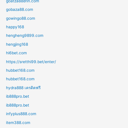
goatza888fin.com
gobaza88.com
gowingo88.com
happy168
hengheng9899.com
hengjing168
hi6bet.com
https://sretthi99.bet/enter/
hubbet168.com
hubbet168.com
hydra888 เครดิตฟรี
ib888pro.bet
ib888pro.bet
infyplus888.com
item388.com