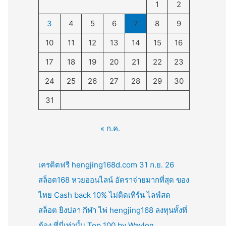
1
2
3
4
5
6
7
8
9
10
11
12
13
14
15
16
17
18
19
20
21
22
23
24
25
26
27
28
29
30
31
« ก.ค.
เครดิตฟรี hengjing168d.com 31 ก.ย. 26
สล็อต168 หวยออนไลน์ อัตราจ่ายมากที่สุด ของ
ไทย Cash back 10% ไม่ติดเทิร์น ไลฟ์สด
สล็อต ยิงปลา กีฬา ไพ่ hengjing168 ลงทุนทั้งที่
ต้อง ที่นี่เท่านั้น Top 100 by Waylon