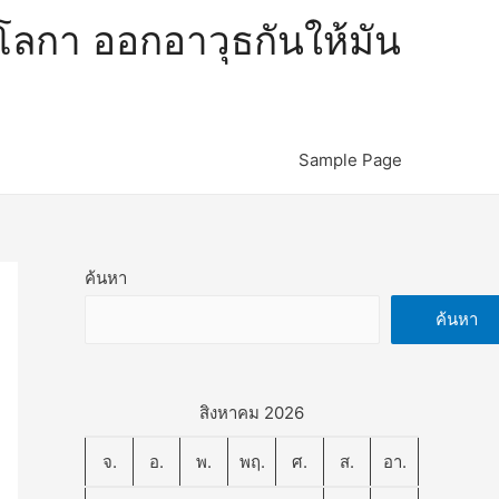
นโลกา ออกอาวุธกันให้มัน
Sample Page
ค้นหา
ค้นหา
สิงหาคม 2026
จ.
อ.
พ.
พฤ.
ศ.
ส.
อา.