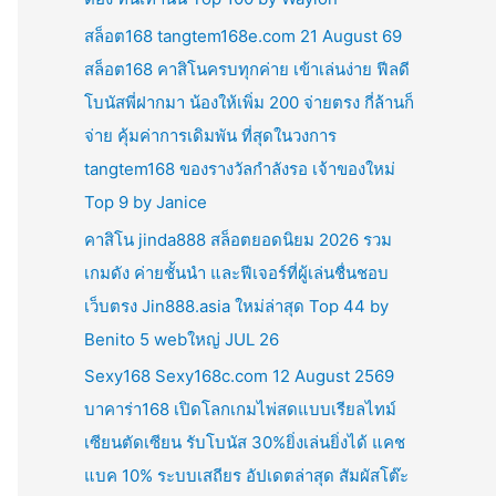
สล็อต168 tangtem168e.com 21 August 69
สล็อต168 คาสิโนครบทุกค่าย เข้าเล่นง่าย ฟีลดี
โบนัสพี่ฝากมา น้องให้เพิ่ม 200 จ่ายตรง กี่ล้านก็
จ่าย คุ้มค่าการเดิมพัน ที่สุดในวงการ
tangtem168 ของรางวัลกำลังรอ เจ้าของใหม่
Top 9 by Janice
คาสิโน jinda888 สล็อตยอดนิยม 2026 รวม
เกมดัง ค่ายชั้นนำ และฟีเจอร์ที่ผู้เล่นชื่นชอบ
เว็บตรง Jin888.asia ใหม่ล่าสุด Top 44 by
Benito 5 webใหญ่ JUL 26
Sexy168 Sexy168c.com 12 August 2569
บาคาร่า168 เปิดโลกเกมไพ่สดแบบเรียลไทม์
เซียนตัดเซียน รับโบนัส 30%ยิ่งเล่นยิ่งได้ แคช
แบค 10% ระบบเสถียร อัปเดตล่าสุด สัมผัสโต๊ะ