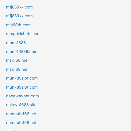
mfj889xx.com
mfj889xx.com
mia88th.com
mmgoldsbets.com
mono1688
mono16888.com
msx168.me
msx168.me
mun789slot.com
mun789slot.com
nagawaybet.com
nakoya1688.site
namoufa168.net
namoufa168.net