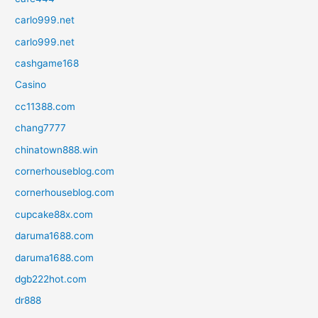
carlo999.net
carlo999.net
cashgame168
Casino
cc11388.com
chang7777
chinatown888.win
cornerhouseblog.com
cornerhouseblog.com
cupcake88x.com
daruma1688.com
daruma1688.com
dgb222hot.com
dr888