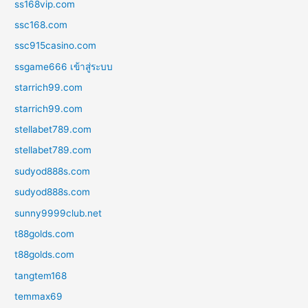
ss168vip.com
ssc168.com
ssc915casino.com
ssgame666 เข้าสู่ระบบ
starrich99.com
starrich99.com
stellabet789.com
stellabet789.com
sudyod888s.com
sudyod888s.com
sunny9999club.net
t88golds.com
t88golds.com
tangtem168
temmax69