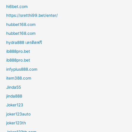
hi6bet.com
https://sretthi99.bet/enter/
hubbet168.com
hubbet168.com
hydra888 เครดิตฟรี
ib888pro.bet
ib888pro.bet
infyplus888.com
item388.com
Jinda55
jinda888
Joker123
joker123auto
joker123th
Joker123th.com