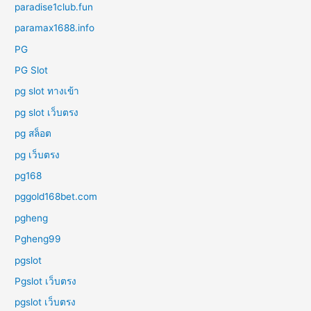
paradise1club.fun
paramax1688.info
PG
PG Slot
pg slot ทางเข้า
pg slot เว็บตรง
pg สล็อต
pg เว็บตรง
pg168
pggold168bet.com
pgheng
Pgheng99
pgslot
Pgslot เว็บตรง
pgslot เว็บตรง