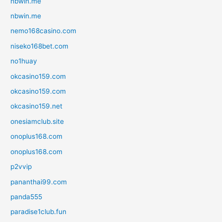
nbwin.me
nbwin.me
nemo168casino.com
niseko168bet.com
no1huay
okcasino159.com
okcasino159.com
okcasino159.net
onesiamclub.site
onoplus168.com
onoplus168.com
p2vvip
pananthai99.com
panda555
paradise1club.fun