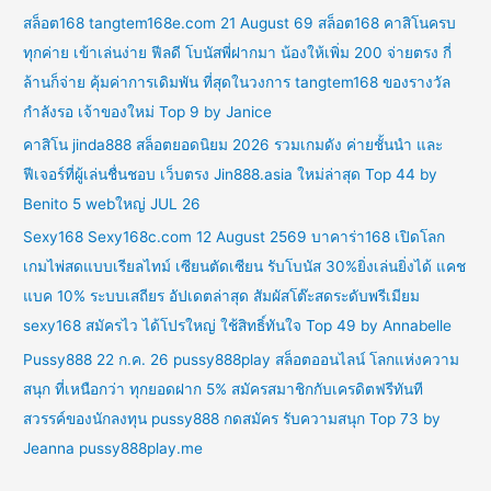
สล็อต168 tangtem168e.com 21 August 69 สล็อต168 คาสิโนครบ
ทุกค่าย เข้าเล่นง่าย ฟีลดี โบนัสพี่ฝากมา น้องให้เพิ่ม 200 จ่ายตรง กี่
ล้านก็จ่าย คุ้มค่าการเดิมพัน ที่สุดในวงการ tangtem168 ของรางวัล
กำลังรอ เจ้าของใหม่ Top 9 by Janice
คาสิโน jinda888 สล็อตยอดนิยม 2026 รวมเกมดัง ค่ายชั้นนำ และ
ฟีเจอร์ที่ผู้เล่นชื่นชอบ เว็บตรง Jin888.asia ใหม่ล่าสุด Top 44 by
Benito 5 webใหญ่ JUL 26
Sexy168 Sexy168c.com 12 August 2569 บาคาร่า168 เปิดโลก
เกมไพ่สดแบบเรียลไทม์ เซียนตัดเซียน รับโบนัส 30%ยิ่งเล่นยิ่งได้ แคช
แบค 10% ระบบเสถียร อัปเดตล่าสุด สัมผัสโต๊ะสดระดับพรีเมียม
sexy168 สมัครไว ได้โปรใหญ่ ใช้สิทธิ์ทันใจ Top 49 by Annabelle
Pussy888 22 ก.ค. 26 pussy888play สล็อตออนไลน์ โลกแห่งความ
สนุก ที่เหนือกว่า ทุกยอดฝาก 5% สมัครสมาชิกกับเครดิตฟรีทันที
สวรรค์ของนักลงทุน pussy888 กดสมัคร รับความสนุก Top 73 by
Jeanna pussy888play.me