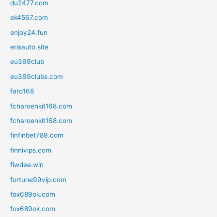
du2477.com
ek4567.com
enjoy24.fun
erisauto.site
eu369club
eu369clubs.com
faro168
fcharoenkit168.com
fcharoenkit168.com
finfinbet789.com
finnivips.com
fiwdee.win
fortune99vip.com
fox689ok.com
fox689ok.com