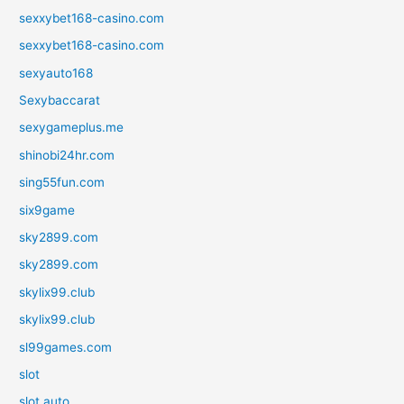
sexxybet168-casino.com
sexxybet168-casino.com
sexyauto168
Sexybaccarat
sexygameplus.me
shinobi24hr.com
sing55fun.com
six9game
sky2899.com
sky2899.com
skylix99.club
skylix99.club
sl99games.com
slot
slot auto