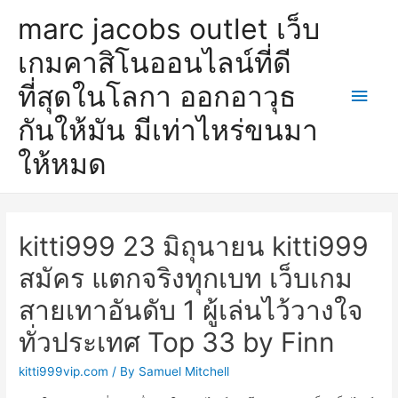
marc jacobs outlet เว็บ
เกมคาสิโนออนไลน์ที่ดี
ที่สุดในโลกา ออกอาวุธ
Main
กันให้มัน มีเท่าไหร่ขนมา
Men
ให้หมด
kitti999 23 มิถุนายน kitti999
สมัคร แตกจริงทุกเบท เว็บเกม
สายเทาอันดับ 1 ผู้เล่นไว้วางใจ
ทั่วประเทศ Top 33 by Finn
kitti999vip.com
/ By
Samuel Mitchell