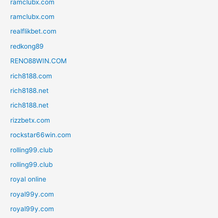
ramclubx.com
ramclubx.com
realflikbet.com
redkong89
RENO88WIN.COM
rich8188.com
rich8188.net
rich8188.net
rizzbetx.com
rockstar66win.com
rolling99.club
rolling99.club
royal online
royal99y.com
royal99y.com