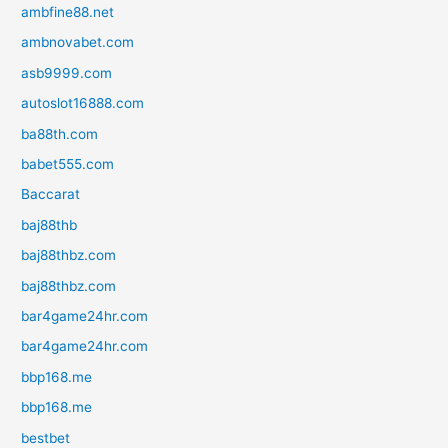
ambfine88.net
ambnovabet.com
asb9999.com
autoslot16888.com
ba88th.com
babet555.com
Baccarat
baj88thb
baj88thbz.com
baj88thbz.com
bar4game24hr.com
bar4game24hr.com
bbp168.me
bbp168.me
bestbet