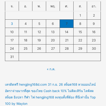
จ.
อ.
พ.
พฤ.
ศ.
ส.
อา.
1
2
3
4
5
6
7
8
9
10
11
12
13
14
15
16
17
18
19
20
21
22
23
24
25
26
27
28
29
30
31
« ก.ค.
เครดิตฟรี hengjing168d.com 31 ก.ย. 26 สล็อต168 หวยออนไลน์
อัตราจ่ายมากที่สุด ของไทย Cash back 10% ไม่ติดเทิร์น ไลฟ์สด
สล็อต ยิงปลา กีฬา ไพ่ hengjing168 ลงทุนทั้งที่ต้อง ที่นี่เท่านั้น Top
100 by Waylon