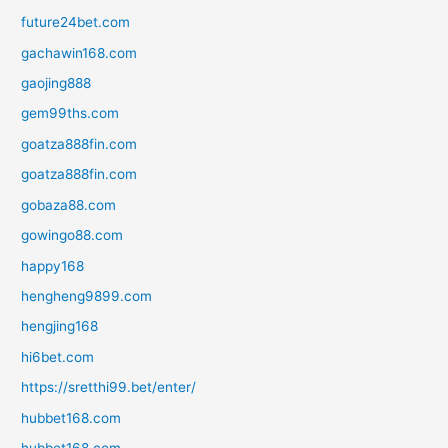
future24bet.com
gachawin168.com
gaojing888
gem99ths.com
goatza888fin.com
goatza888fin.com
gobaza88.com
gowingo88.com
happy168
hengheng9899.com
hengjing168
hi6bet.com
https://sretthi99.bet/enter/
hubbet168.com
hubbet168.com