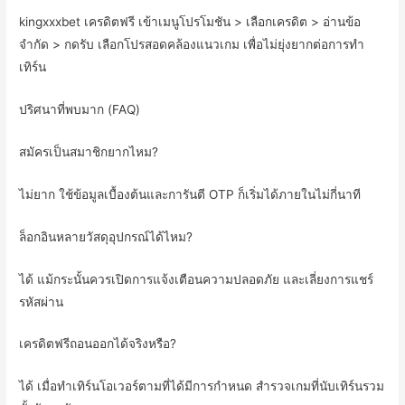
kingxxxbet เครดิตฟรี เข้าเมนูโปรโมชัน > เลือกเครดิต > อ่านข้อ
จำกัด > กดรับ เลือกโปรสอดคล้องแนวเกม เพื่อไม่ยุ่งยากต่อการทำ
เทิร์น
ปริศนาที่พบมาก (FAQ)
สมัครเป็นสมาชิกยากไหม?
ไม่ยาก ใช้ข้อมูลเบื้องต้นและการันตี OTP ก็เริ่มได้ภายในไม่กี่นาที
ล็อกอินหลายวัสดุอุปกรณ์ได้ไหม?
ได้ แม้กระนั้นควรเปิดการแจ้งเตือนความปลอดภัย และเลี่ยงการแชร์
รหัสผ่าน
เครดิตฟรีถอนออกได้จริงหรือ?
ได้ เมื่อทำเทิร์นโอเวอร์ตามที่ได้มีการกำหนด สำรวจเกมที่นับเทิร์นรวม