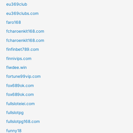
eu369club
eu369clubs.com
faro168
fcharoenkit168.com
fcharoenkit168.com
finfinbet789.com
finnivips.com
fiwdee.win
fortune99vip.com
fox689ok.com
fox689ok.com
fullsloteiei.com
fullslotpg
fullslotpg168.com
funny18