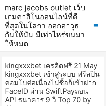
marc jacobs outlet เว็บ
เกมคาสิโนออนไลน์ที่ดี
ที่สุดในโลกา ออกอาวุธ
Main
กันให้มัน มีเท่าไหร่ขนมา
Men
ให้หมด
kingxxxbet เครดิตฟรี 21 May
kingxxxbet เข้าสู่ระบบ ฟรีสปิน
คอมโบต่อเนื่องไม่ซื้อก็เข้าฝาก
FaceID ผ่าน SwiftPayถอน
API ธนาคาร 9 วิ Top 70 by