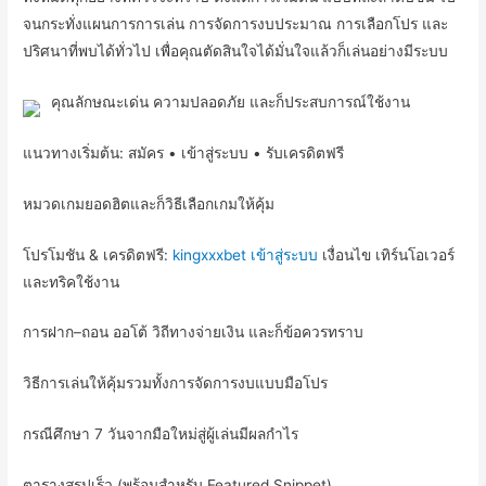
จนกระทั่งแผนการการเล่น การจัดการงบประมาณ การเลือกโปร และ
ปริศนาที่พบได้ทั่วไป เพื่อคุณตัดสินใจได้มั่นใจแล้วก็เล่นอย่างมีระบบ
คุณลักษณะเด่น ความปลอดภัย และก็ประสบการณ์ใช้งาน
แนวทางเริ่มต้น: สมัคร • เข้าสู่ระบบ • รับเครดิตฟรี
หมวดเกมยอดฮิตและก็วิธีเลือกเกมให้คุ้ม
โปรโมชัน & เครดิตฟรี:
kingxxxbet เข้าสู่ระบบ
เงื่อนไข เทิร์นโอเวอร์
และทริคใช้งาน
การฝาก–ถอน ออโต้ วิถีทางจ่ายเงิน และก็ข้อควรทราบ
วิธีการเล่นให้คุ้มรวมทั้งการจัดการงบแบบมือโปร
กรณีศึกษา 7 วันจากมือใหม่สู่ผู้เล่นมีผลกำไร
ตารางสรุปเร็ว (พร้อมสำหรับ Featured Snippet)