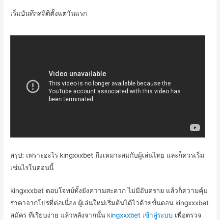
เริ่มบันทึกสถิติตั้งแต่วันแรก
สรุป: เพราะอะไร kingxxxbet ถึงเหมาะสมกับผู้เล่นไทย และก็ควรเริ่ม
เช่นไรในตอนนี้
kingxxxbet ตอบโจทย์ทั้งยังความสะดวก ไม่มีอันตราย แล้วก็ความคุ้ม
ราคาจากโปรที่ต่อเนื่อง ผู้เล่นใหม่เริ่มต้นได้ไวด้วยขั้นตอน kingxxxbet
สมัคร ที่เรียบง่าย แล้วหลังจากนั้น
kingxxxbet เข้าสู่ระบบ
เพื่อตรวจ