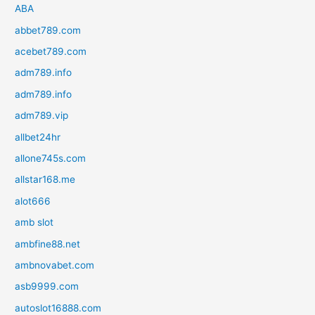
ABA
abbet789.com
acebet789.com
adm789.info
adm789.info
adm789.vip
allbet24hr
allone745s.com
allstar168.me
alot666
amb slot
ambfine88.net
ambnovabet.com
asb9999.com
autoslot16888.com