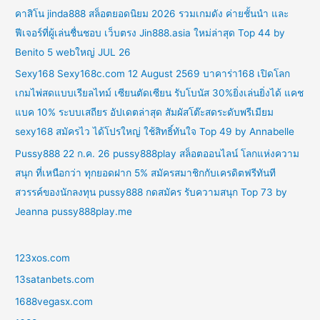
คาสิโน jinda888 สล็อตยอดนิยม 2026 รวมเกมดัง ค่ายชั้นนำ และ
ฟีเจอร์ที่ผู้เล่นชื่นชอบ เว็บตรง Jin888.asia ใหม่ล่าสุด Top 44 by
Benito 5 webใหญ่ JUL 26
Sexy168 Sexy168c.com 12 August 2569 บาคาร่า168 เปิดโลก
เกมไพ่สดแบบเรียลไทม์ เซียนตัดเซียน รับโบนัส 30%ยิ่งเล่นยิ่งได้ แคช
แบค 10% ระบบเสถียร อัปเดตล่าสุด สัมผัสโต๊ะสดระดับพรีเมียม
sexy168 สมัครไว ได้โปรใหญ่ ใช้สิทธิ์ทันใจ Top 49 by Annabelle
Pussy888 22 ก.ค. 26 pussy888play สล็อตออนไลน์ โลกแห่งความ
สนุก ที่เหนือกว่า ทุกยอดฝาก 5% สมัครสมาชิกกับเครดิตฟรีทันที
สวรรค์ของนักลงทุน pussy888 กดสมัคร รับความสนุก Top 73 by
Jeanna pussy888play.me
123xos.com
13satanbets.com
1688vegasx.com