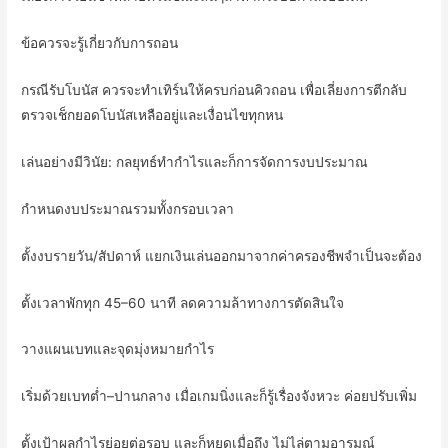
ข้อควรจะรู้เกี่ยวกับการถอน
กรณีรับโบนัส ควรจะทำเทิร์นให้ครบก่อนคิวถอน เพื่อเลี่ยงการตีกลับ
ตรวจเช็กยอดโบนัสเหลืออยู่และเงื่อนไขทุกหน
เล่นอย่างมีวินัย: กลยุทธ์ทำกำไรและก็การจัดการงบประมาณ
กำหนดงบประมาณรวมทั้งกรอบเวลา
ตั้งงบรายวัน/สัปดาห์ แยกเงินเล่นออกมาจากค่าครองชีพจำเป็นจะต้อง
ตั้งเวลาพักทุก 45–60 นาที ลดความล้าทางการตัดสินใจ
วางแผนเบทและจุดมุ่งหมายกำไร
เริ่มด้วยเบทต่ำ–ปานกลาง เมื่อเกมนิ่งและก็รู้เรื่องจังหวะ ค่อยปรับเพิ่ม
ตั้งเป้าผลกำไรย่อยต่อรอบ และก็หยุดเมื่อถึง ไม่ไล่ตามอารมณ์