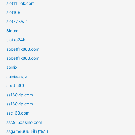
slot1111ok.com
slot168
slot777.win
Slotxo
slotxo24hr
spbetflik888.com
spbetflik888.com
spinix
spinixล่าสุด
sretthi99
ss168vip.com
ss168vip.com
ssc168.com
ssc915casino.com
ssgame666 เข้าสู่ระบบ