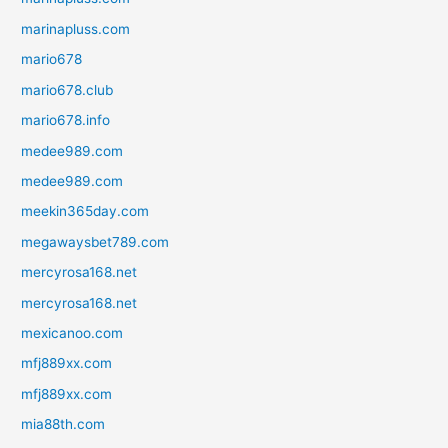
marinapluss.com
mario678
mario678.club
mario678.info
medee989.com
medee989.com
meekin365day.com
megawaysbet789.com
mercyrosa168.net
mercyrosa168.net
mexicanoo.com
mfj889xx.com
mfj889xx.com
mia88th.com