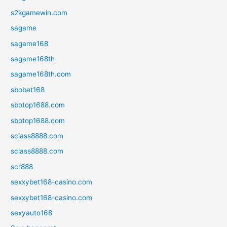
s2kgamewin.com
sagame
sagame168
sagame168th
sagame168th.com
sbobet168
sbotop1688.com
sbotop1688.com
sclass8888.com
sclass8888.com
scr888
sexxybet168-casino.com
sexxybet168-casino.com
sexyauto168