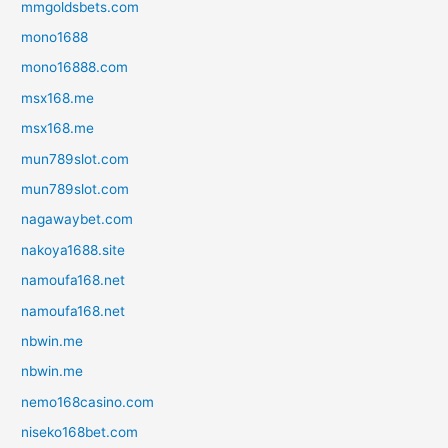
mmgoldsbets.com
mono1688
mono16888.com
msx168.me
msx168.me
mun789slot.com
mun789slot.com
nagawaybet.com
nakoya1688.site
namoufa168.net
namoufa168.net
nbwin.me
nbwin.me
nemo168casino.com
niseko168bet.com