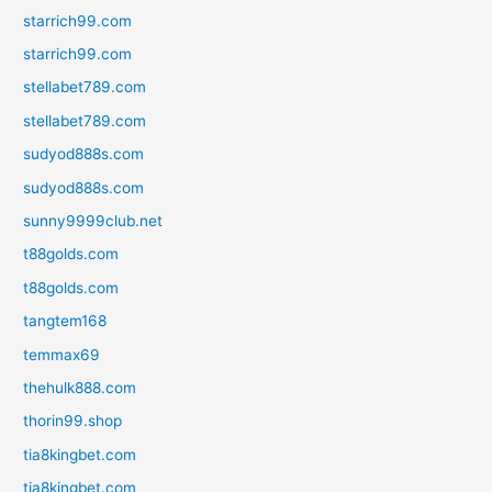
starrich99.com
starrich99.com
stellabet789.com
stellabet789.com
sudyod888s.com
sudyod888s.com
sunny9999club.net
t88golds.com
t88golds.com
tangtem168
temmax69
thehulk888.com
thorin99.shop
tia8kingbet.com
tia8kingbet.com