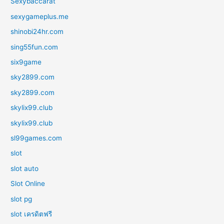
Sexybaccarat
sexygameplus.me
shinobi24hr.com
sing55fun.com
six9game
sky2899.com
sky2899.com
skylix99.club
skylix99.club
sl99games.com
slot
slot auto
Slot Online
slot pg
slot เครดิตฟรี