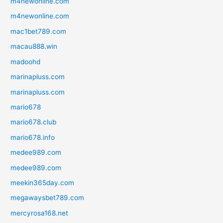
m4newonline.com
m4newonline.com
mac1bet789.com
macau888.win
madoohd
marinapluss.com
marinapluss.com
mario678
mario678.club
mario678.info
medee989.com
medee989.com
meekin365day.com
megawaysbet789.com
mercyrosa168.net