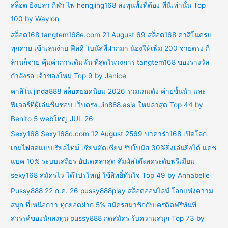
สล็อต ยิงปลา กีฬา ไพ่ hengjing168 ลงทุนทั้งที่ต้อง ที่นี่เท่านั้น Top
100 by Waylon
สล็อต168 tangtem168e.com 21 August 69 สล็อต168 คาสิโนครบ
ทุกค่าย เข้าเล่นง่าย ฟีลดี โบนัสพี่ฝากมา น้องให้เพิ่ม 200 จ่ายตรง กี่
ล้านก็จ่าย คุ้มค่าการเดิมพัน ที่สุดในวงการ tangtem168 ของรางวัล
กำลังรอ เจ้าของใหม่ Top 9 by Janice
คาสิโน jinda888 สล็อตยอดนิยม 2026 รวมเกมดัง ค่ายชั้นนำ และ
ฟีเจอร์ที่ผู้เล่นชื่นชอบ เว็บตรง Jin888.asia ใหม่ล่าสุด Top 44 by
Benito 5 webใหญ่ JUL 26
Sexy168 Sexy168c.com 12 August 2569 บาคาร่า168 เปิดโลก
เกมไพ่สดแบบเรียลไทม์ เซียนตัดเซียน รับโบนัส 30%ยิ่งเล่นยิ่งได้ แคช
แบค 10% ระบบเสถียร อัปเดตล่าสุด สัมผัสโต๊ะสดระดับพรีเมียม
sexy168 สมัครไว ได้โปรใหญ่ ใช้สิทธิ์ทันใจ Top 49 by Annabelle
Pussy888 22 ก.ค. 26 pussy888play สล็อตออนไลน์ โลกแห่งความ
สนุก ที่เหนือกว่า ทุกยอดฝาก 5% สมัครสมาชิกกับเครดิตฟรีทันที
สวรรค์ของนักลงทุน pussy888 กดสมัคร รับความสนุก Top 73 by