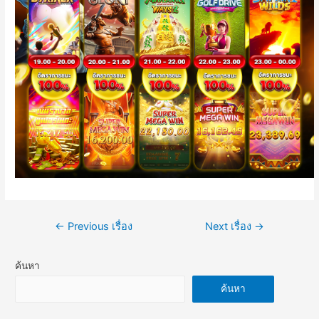
แนะแนว
←
Previous เรื่อง
Next เรื่อง
→
เรื่อง
ค้นหา
ค้นหา