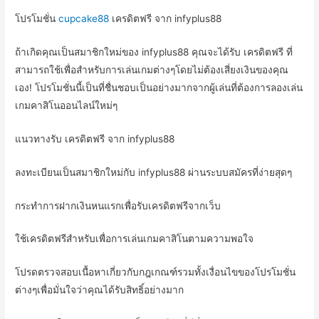
โปรโมชั่น
cupcake88
เครดิตฟรี จาก infyplus88
ถ้าเกิดคุณเป็นสมาชิกใหม่ของ infyplus88 คุณจะได้รับ เครดิตฟรี ที่
สามารถใช้เพื่อสำหรับการเล่นเกมต่างๆโดยไม่ต้องเสี่ยงเงินของคุณ
เอง! โปรโมชั่นนี้เป็นที่ชื่นชอบเป็นอย่างมากจากผู้เล่นที่ต้องการลองเล่น
เกมคาสิโนออนไลน์ใหม่ๆ
แนวทางรับ เครดิตฟรี จาก infyplus88
ลงทะเบียนเป็นสมาชิกใหม่กับ infyplus88 ผ่านระบบสมัครที่ง่ายสุดๆ
กระทำการฝากเงินหนแรกเพื่อรับเครดิตฟรีจากเว็บ
ใช้เครดิตฟรีสำหรับเพื่อการเล่นเกมคาสิโนตามความพอใจ
โปรดตรวจสอบเนื้อหาเกี่ยวกับกฎเกณฑ์รวมทั้งเงื่อนไขของโปรโมชั่น
ต่างๆเพื่อมั่นใจว่าคุณได้รับสิทธิ์อย่างมาก