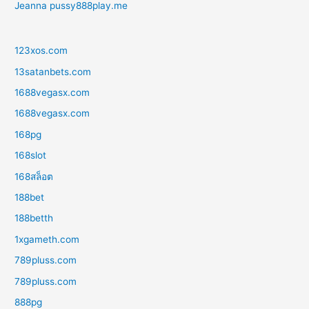
Jeanna pussy888play.me
123xos.com
13satanbets.com
1688vegasx.com
1688vegasx.com
168pg
168slot
168สล็อต
188bet
188betth
1xgameth.com
789pluss.com
789pluss.com
888pg