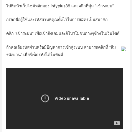
ไปที่หน้าเว็บไซต์หลักของ infyplus88 และคลิกที่ปุ่ม “เข้าระบบ”
กรอกชื่อผู้ใช้และรหัสผ่านที่คุณตั้งไว้ในการสมัครเป็นสมาชิก
คลิก “เข้าระบบ” เพื่อเข้าถึงเกมและก็โปรโมชั่นต่างๆข้างในเว็บไซต์
ถ้าคุณลืมรหัสผ่านหรือมีปัญหาการเข้าสู่ระบบ สามารถคลิกที่ “ลืม
รหัสผ่าน” เพื่อรีเซ็ตรหัสได้ในทันที