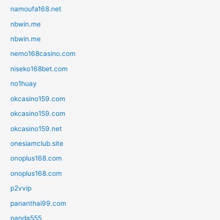
namoufa168.net
nbwin.me
nbwin.me
nemo168casino.com
niseko168bet.com
no1huay
okcasino159.com
okcasino159.com
okcasino159.net
onesiamclub.site
onoplus168.com
onoplus168.com
p2vvip
pananthai99.com
panda555