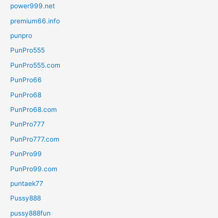
power999.net
premium66.info
punpro
PunPro555
PunPro555.com
PunPro66
PunPro68
PunPro68.com
PunPro777
PunPro777.com
PunPro99
PunPro99.com
puntaek77
Pussy888
pussy888fun