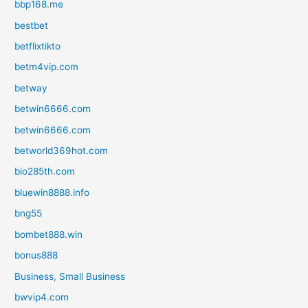
bbp168.me
bestbet
betflixtikto
betm4vip.com
betway
betwin6666.com
betwin6666.com
betworld369hot.com
bio285th.com
bluewin8888.info
bng55
bombet888.win
bonus888
Business, Small Business
bwvip4.com