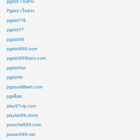
pgslot เว็บตรง
Pgslot เว็บตรง
pgslot718
pgslot77
pgslot99
pgslot999.com
pgslot999bets.com
pgslotfish
pgslotth
pgzeus88win.com
pgสล็อต
play97vip.com
playlist99.store
porsche999.com
power999.net