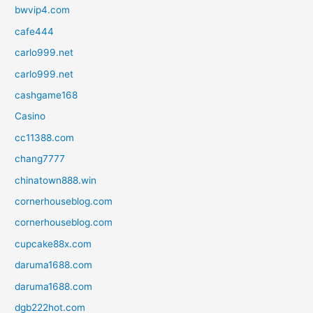
bwvip4.com
cafe444
carlo999.net
carlo999.net
cashgame168
Casino
cc11388.com
chang7777
chinatown888.win
cornerhouseblog.com
cornerhouseblog.com
cupcake88x.com
daruma1688.com
daruma1688.com
dgb222hot.com