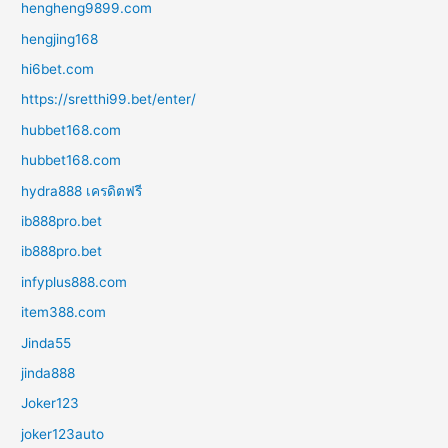
hengheng9899.com
hengjing168
hi6bet.com
https://sretthi99.bet/enter/
hubbet168.com
hubbet168.com
hydra888 เครดิตฟรี
ib888pro.bet
ib888pro.bet
infyplus888.com
item388.com
Jinda55
jinda888
Joker123
joker123auto