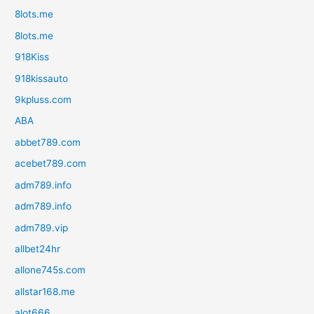
8lots.me
8lots.me
918Kiss
918kissauto
9kpluss.com
ABA
abbet789.com
acebet789.com
adm789.info
adm789.info
adm789.vip
allbet24hr
allone745s.com
allstar168.me
alot666