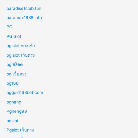
paradise1club.fun
paramax1688.info
PG
PG Slot
pg slot ทางเข้า
pg slot เว็บตรง
pg สล็อต
pg เว็บตรง
pg168
pggold168bet.com
pgheng
Pgheng99
pgslot
Pgslot เว็บตรง