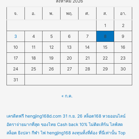
สิงหาคม 2026
จ.
อ.
พ.
พฤ.
ศ.
ส.
อา.
1
2
3
4
5
6
7
8
9
10
11
12
13
14
15
16
17
18
19
20
21
22
23
24
25
26
27
28
29
30
31
« ก.ค.
เครดิตฟรี hengjing168d.com 31 ก.ย. 26 สล็อต168 หวยออนไลน์
อัตราจ่ายมากที่สุด ของไทย Cash back 10% ไม่ติดเทิร์น ไลฟ์สด
สล็อต ยิงปลา กีฬา ไพ่ hengjing168 ลงทุนทั้งที่ต้อง ที่นี่เท่านั้น Top