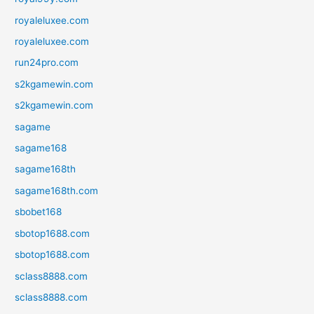
royaleluxee.com
royaleluxee.com
run24pro.com
s2kgamewin.com
s2kgamewin.com
sagame
sagame168
sagame168th
sagame168th.com
sbobet168
sbotop1688.com
sbotop1688.com
sclass8888.com
sclass8888.com