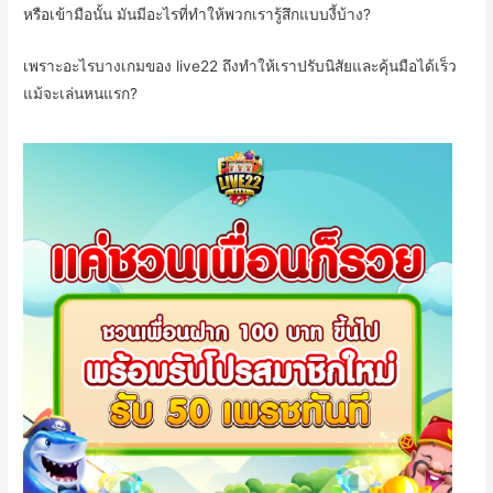
หรือเข้ามือนั้น มันมีอะไรที่ทำให้พวกเรารู้สึกแบบงี้บ้าง?
เพราะอะไรบางเกมของ live22 ถึงทำให้เราปรับนิสัยและคุ้นมือได้เร็ว
แม้จะเล่นหนแรก?