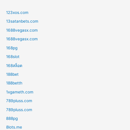
123xos.com
13satanbets.com
1688vegasx.com
1688vegasx.com
168pg
168slot
168สล็อต
188bet
188betth
1xgameth.com
789pluss.com
789pluss.com
888pg
8lots.me