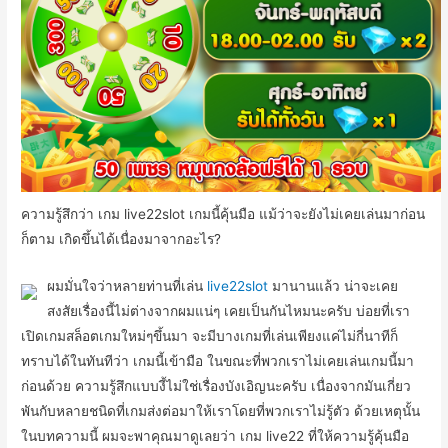
ความรู้สึกว่า เกม live22slot เกมนี้คุ้นมือ แม้ว่าจะยังไม่เคยเล่นมาก่อน
ก็ตาม เกิดขึ้นได้เนื่องมาจากอะไร?
ผมมั่นใจว่าหลายท่านที่เล่น
live22slot
มานานแล้ว น่าจะเคย
สงสัยเรื่องนี้ไม่ต่างจากผมแน่ๆ เคยเป็นกันไหมนะครับ บ่อยที่เรา
เปิดเกมสล็อตเกมใหม่ๆขึ้นมา จะมีบางเกมที่เล่นเพียงแค่ไม่กี่นาทีก็
ทราบได้ในทันทีว่า เกมนี้เข้ามือ ในขณะที่พวกเราไม่เคยเล่นเกมนี้มา
ก่อนด้วย ความรู้สึกแบบงี้ไม่ใช่เรื่องบังเอิญนะครับ เนื่องจากมันเกี่ยว
พันกับหลายชนิดที่เกมส่งต่อมาให้เราโดยที่พวกเราไม่รู้ตัว ด้วยเหตุนั้น
ในบทความนี้ ผมจะพาคุณมาดูเลยว่า เกม live22 ที่ให้ความรู้คุ้นมือ