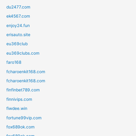
du2477.com
ek4567.com
enjoy24.fun
erisauto.site
eu369club
eu369clubs.com
faro168
fcharoenkit168.com
fcharoenkit168.com
finfinbet789.com
finnivips.com
fiwdee.win
fortune99vip.com
fox689ok.com