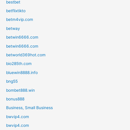
bestbet
betflixtikto
betm4vip.com
betway
betwin6666.com
betwin6666.com
betworld369hot.com
bio285th.com
bluewin8888.info
bng55
bombet888.win
bonus888
Business, Small Business
bwvip4.com
bwvip4.com