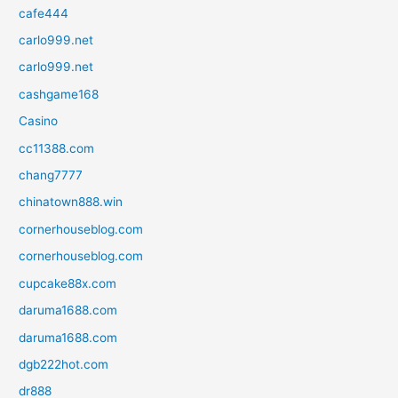
cafe444
carlo999.net
carlo999.net
cashgame168
Casino
cc11388.com
chang7777
chinatown888.win
cornerhouseblog.com
cornerhouseblog.com
cupcake88x.com
daruma1688.com
daruma1688.com
dgb222hot.com
dr888