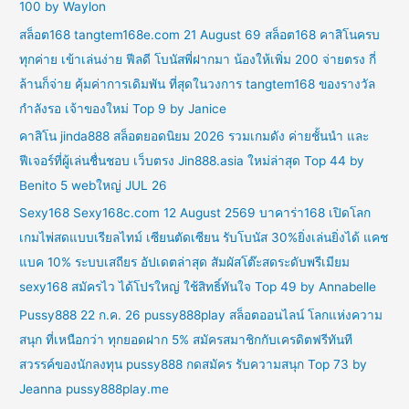
100 by Waylon
สล็อต168 tangtem168e.com 21 August 69 สล็อต168 คาสิโนครบ
ทุกค่าย เข้าเล่นง่าย ฟีลดี โบนัสพี่ฝากมา น้องให้เพิ่ม 200 จ่ายตรง กี่
ล้านก็จ่าย คุ้มค่าการเดิมพัน ที่สุดในวงการ tangtem168 ของรางวัล
กำลังรอ เจ้าของใหม่ Top 9 by Janice
คาสิโน jinda888 สล็อตยอดนิยม 2026 รวมเกมดัง ค่ายชั้นนำ และ
ฟีเจอร์ที่ผู้เล่นชื่นชอบ เว็บตรง Jin888.asia ใหม่ล่าสุด Top 44 by
Benito 5 webใหญ่ JUL 26
Sexy168 Sexy168c.com 12 August 2569 บาคาร่า168 เปิดโลก
เกมไพ่สดแบบเรียลไทม์ เซียนตัดเซียน รับโบนัส 30%ยิ่งเล่นยิ่งได้ แคช
แบค 10% ระบบเสถียร อัปเดตล่าสุด สัมผัสโต๊ะสดระดับพรีเมียม
sexy168 สมัครไว ได้โปรใหญ่ ใช้สิทธิ์ทันใจ Top 49 by Annabelle
Pussy888 22 ก.ค. 26 pussy888play สล็อตออนไลน์ โลกแห่งความ
สนุก ที่เหนือกว่า ทุกยอดฝาก 5% สมัครสมาชิกกับเครดิตฟรีทันที
สวรรค์ของนักลงทุน pussy888 กดสมัคร รับความสนุก Top 73 by
Jeanna pussy888play.me