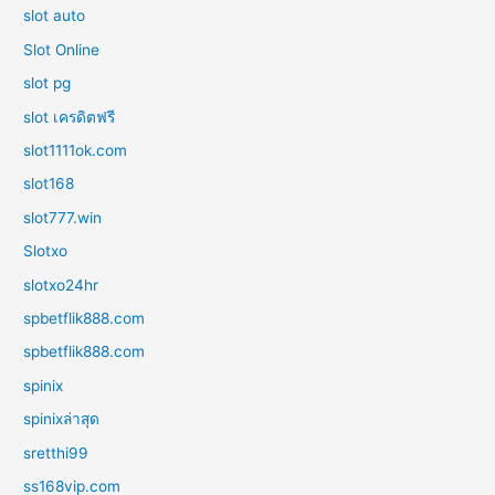
slot auto
Slot Online
slot pg
slot เครดิตฟรี
slot1111ok.com
slot168
slot777.win
Slotxo
slotxo24hr
spbetflik888.com
spbetflik888.com
spinix
spinixล่าสุด
sretthi99
ss168vip.com