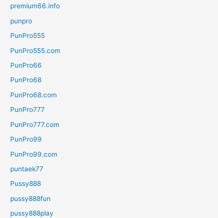
premium66.info
punpro
PunPro555
PunPro555.com
PunPro66
PunPro68
PunPro68.com
PunPro777
PunPro777.com
PunPro99
PunPro99.com
puntaek77
Pussy888
pussy888fun
pussy888play