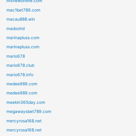
m4newonline.com
mac1bet789.com
macau888.win
madoohd
marinapluss.com
marinapluss.com
mario678
mario678.club
mario678.info
medee989.com
medee989.com
meekin365day.com
megawaysbet789.com
mercyrosa168.net
mercyrosa168.net