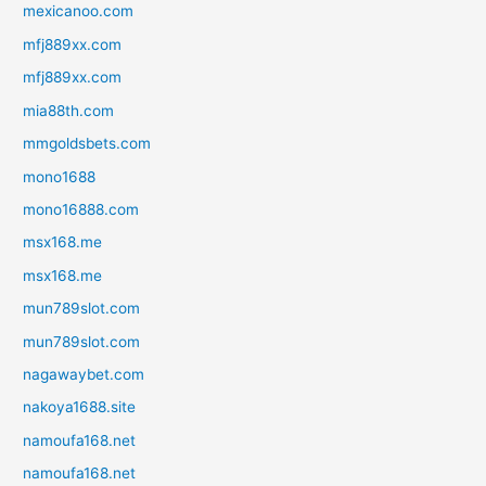
mexicanoo.com
mfj889xx.com
mfj889xx.com
mia88th.com
mmgoldsbets.com
mono1688
mono16888.com
msx168.me
msx168.me
mun789slot.com
mun789slot.com
nagawaybet.com
nakoya1688.site
namoufa168.net
namoufa168.net