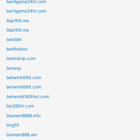
bar4game24hr.com
bar4game24hr.com
bbp168.me
bbp168.me
bestbet
betflixtikto
betm4vip.com
betway
betwin6666.com
betwin6666.com
betworld369hot.com
bio285th.com
bluewin8888.info
bng55
bombet888.win