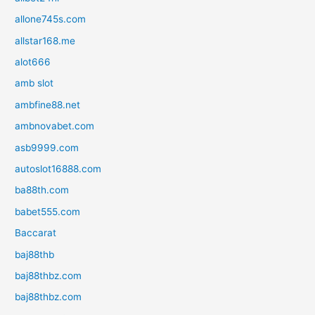
allone745s.com
allstar168.me
alot666
amb slot
ambfine88.net
ambnovabet.com
asb9999.com
autoslot16888.com
ba88th.com
babet555.com
Baccarat
baj88thb
baj88thbz.com
baj88thbz.com