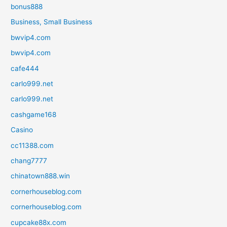
bonus888
Business, Small Business
bwvip4.com
bwvip4.com
cafe444
carlo999.net
carlo999.net
cashgame168
Casino
cc11388.com
chang7777
chinatown888.win
cornerhouseblog.com
cornerhouseblog.com
cupcake88x.com