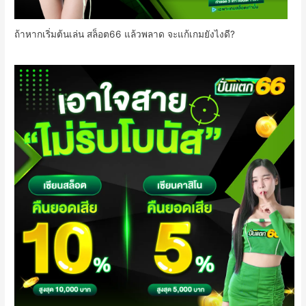
ถ้าหากเริ่มต้นเล่น สล็อต66 แล้วพลาด จะแก้เกมยังไงดี?