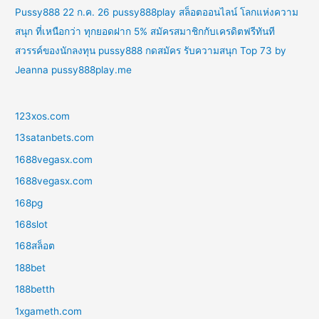
Pussy888 22 ก.ค. 26 pussy888play สล็อตออนไลน์ โลกแห่งความ
สนุก ที่เหนือกว่า ทุกยอดฝาก 5% สมัครสมาชิกกับเครดิตฟรีทันที
สวรรค์ของนักลงทุน pussy888 กดสมัคร รับความสนุก Top 73 by
Jeanna pussy888play.me
123xos.com
13satanbets.com
1688vegasx.com
1688vegasx.com
168pg
168slot
168สล็อต
188bet
188betth
1xgameth.com