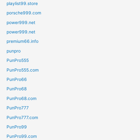
playlist99.store
porsche999.com
power999.net
power999.net
premium66.info
punpro
PunPro555
PunPro555.com
PunPro66
PunPro68
PunPro68.com
PunPro777
PunPro777.com
PunPro99
PunPro99.com