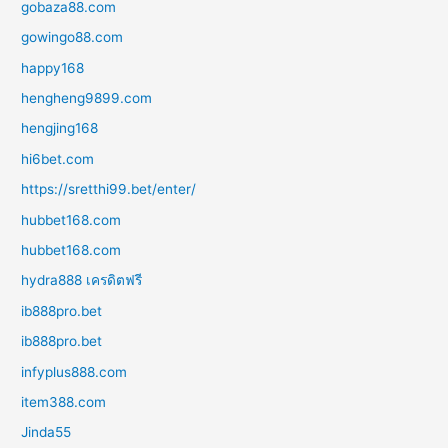
gobaza88.com
gowingo88.com
happy168
hengheng9899.com
hengjing168
hi6bet.com
https://sretthi99.bet/enter/
hubbet168.com
hubbet168.com
hydra888 เครดิตฟรี
ib888pro.bet
ib888pro.bet
infyplus888.com
item388.com
Jinda55