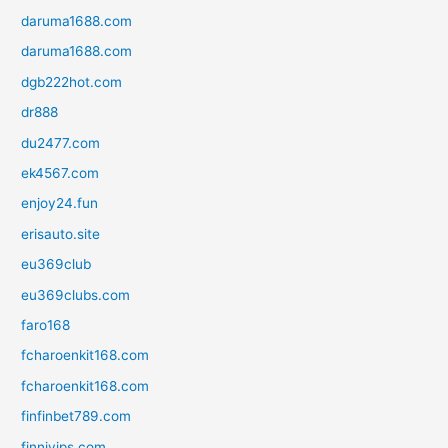
daruma1688.com
daruma1688.com
dgb222hot.com
dr888
du2477.com
ek4567.com
enjoy24.fun
erisauto.site
eu369club
eu369clubs.com
faro168
fcharoenkit168.com
fcharoenkit168.com
finfinbet789.com
finnivips.com