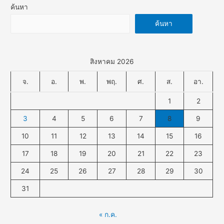
ค้นหา
ค้นหา
สิงหาคม 2026
จ.
อ.
พ.
พฤ.
ศ.
ส.
อา.
1
2
3
4
5
6
7
8
9
10
11
12
13
14
15
16
17
18
19
20
21
22
23
24
25
26
27
28
29
30
31
« ก.ค.