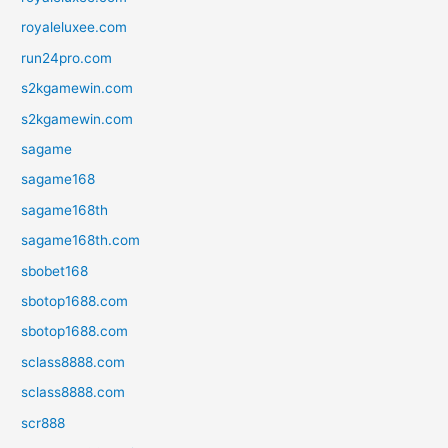
royaleluxee.com
run24pro.com
s2kgamewin.com
s2kgamewin.com
sagame
sagame168
sagame168th
sagame168th.com
sbobet168
sbotop1688.com
sbotop1688.com
sclass8888.com
sclass8888.com
scr888