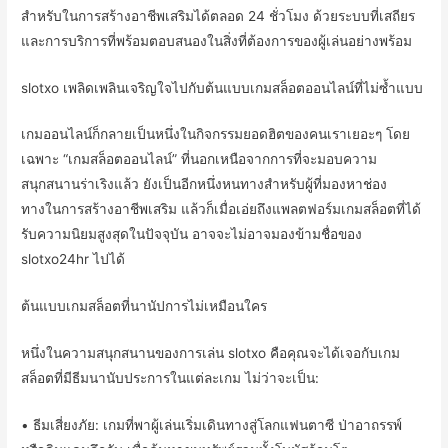
สำหรับในการสร้างอาชีพเสริมได้ตลอด 24 ชั่วโมง ด้วยระบบที่เสถียร
และการบริการที่พร้อมตอบสนองในสิ่งที่ต้องการของผู้เล่นอย่างพร้อม
slotxo เพลิดเพลินเจริญใจไปกับต้นแบบเกมสล็อตออนไลน์ที่ไม่ซ้ำแบบ
เกมออนไลน์ก็กลายเป็นหนึ่งในกิจกรรมยอดฮิตของคนเราเยอะๆ โดย
เฉพาะ “เกมสล็อตออนไลน์” ที่นอกเหนือจากการที่จะมอบความ
สนุกสนานร่าเริงแล้ว ยังเป็นอีกหนึ่งหนทางสำหรับผู้ที่มองหาช่อง
ทางในการสร้างอาชีพเสริม แล้วก็เมื่อเอ่ยถึงแพลตฟอร์มเกมสล็อตที่ได้
รับความนิยมสูงสุดในปัจจุบัน อาจจะไม่อาจมองข้ามชื่อของ
slotxo24hr ไปได้
ต้นแบบเกมสล็อตที่นานัปการไม่เหมือนใคร
หนึ่งในความสนุกสนานของการเล่น slotxo คือคุณจะได้เจอกับเกม
สล็อตที่มีธีมนานับประการในแต่ละเกม ไม่ว่าจะเป็น:
• ธีมเสี่ยงภัย: เกมที่พาผู้เล่นเริ่มเดินทางสู่โลกแฟนตาซี ป่าอาถรรพ์