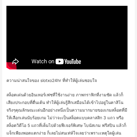
ความน่าสนใจของ slotxo24hr ที่ทำให้ผู้เล่นชอบใจ
สล็อตเด่นด้วยอินเทอร์เฟซที่ใช้งานง่าย ภาพกราฟิกที่งามชัด แล้วก็
เสียงประกอบที่ตื่นเต้น ทำให้ผู้เล่นรู้สึกเสมือนได้เข้าไปอยู่ในคาสิโน
จริงๆคุณลักษณะเด่นอีกอย่างหนึ่งเป็นความมากมายของเกมสล็อตที่มี
ให้เลือกเล่นนับร้อยเกม ไม่ว่าจะเป็นสล็อตแบบคลาสสิก 3 แถว หรือ
สล็อตวิดีโอ 5 แถวที่เต็มไปด้วยฟีเจอร์พิเศษ โบนัสเกม ฟรีสปิน แล้วก็
แจ็กเพียงพอตแตกง่าย ก็เลยไม่สนเท่ห์ใจเลยว่าเพราะเหตุใดผู้เล่น