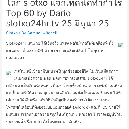
โลก slotxo แจกเทคนิคทำกำไร
Top 60 by Dario
slotxo24hr.tv 25 มิถุนา 25
Slotxo
/ By
Samuel Mitchell
Slotxo24hr เล่นง่าย ได้เงินจริง แพลตฟอร์มโทรศัพท์เคลื่อนที่ ทั้ง
แอนดรอยด์ และก็ iOS นำเอาความเพลิดเพลิน ไปได้ทุกแห่ง
ตลอดเวลา
เทคโนโลยีเข้ามามีบทบาทในทุกช่วงของชีวิต ไม่เว้นแม้แต่การ
เล่นเกมเพื่อความเพลิดเพลินหรือหาเงินเสริม slotxo24hr ได้
เปลี่ยนมาเป็นอีกหนึ่งหนทางที่ตอบโจทย์ทั้งคู่ด้านได้อย่างพอดี ไม่เพียง
แค่เป็นเกมที่ให้ความสนุกสนานเพลินใจ แต่ยังเป็นแหล่งสร้างรายได้ที่
เล่นง่าย ได้เงินจริง แล้วก็ที่สำคัญเป็นรองรับการใช้แรงงานบน
โทรศัพท์เคลื่อนที่ทั้งยังระบบแอนดรอยด์ (Android) และก็ iOS ช่วยให้
ผู้เล่นสามารถนำเอาความสนุกไปได้ทุกแห่ง ทุกเวลา ไม่ว่าจะอยู่ที่บ้าน
บนรถยนต์ หรือแม้กระทั้งในระยะเวลาพักเที่ยง