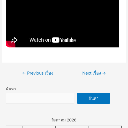
แนะแนว
←
Previous เรื่อง
Next เรื่อง
→
เรื่อง
ค้นหา
ค้นหา
สิงหาคม 2026