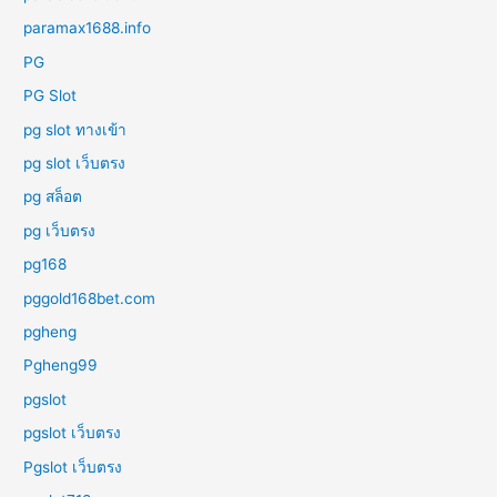
paramax1688.info
PG
PG Slot
pg slot ทางเข้า
pg slot เว็บตรง
pg สล็อต
pg เว็บตรง
pg168
pggold168bet.com
pgheng
Pgheng99
pgslot
pgslot เว็บตรง
Pgslot เว็บตรง