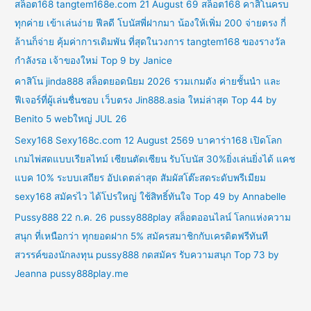
สล็อต168 tangtem168e.com 21 August 69 สล็อต168 คาสิโนครบ
ทุกค่าย เข้าเล่นง่าย ฟีลดี โบนัสพี่ฝากมา น้องให้เพิ่ม 200 จ่ายตรง กี่
ล้านก็จ่าย คุ้มค่าการเดิมพัน ที่สุดในวงการ tangtem168 ของรางวัล
กำลังรอ เจ้าของใหม่ Top 9 by Janice
คาสิโน jinda888 สล็อตยอดนิยม 2026 รวมเกมดัง ค่ายชั้นนำ และ
ฟีเจอร์ที่ผู้เล่นชื่นชอบ เว็บตรง Jin888.asia ใหม่ล่าสุด Top 44 by
Benito 5 webใหญ่ JUL 26
Sexy168 Sexy168c.com 12 August 2569 บาคาร่า168 เปิดโลก
เกมไพ่สดแบบเรียลไทม์ เซียนตัดเซียน รับโบนัส 30%ยิ่งเล่นยิ่งได้ แคช
แบค 10% ระบบเสถียร อัปเดตล่าสุด สัมผัสโต๊ะสดระดับพรีเมียม
sexy168 สมัครไว ได้โปรใหญ่ ใช้สิทธิ์ทันใจ Top 49 by Annabelle
Pussy888 22 ก.ค. 26 pussy888play สล็อตออนไลน์ โลกแห่งความ
สนุก ที่เหนือกว่า ทุกยอดฝาก 5% สมัครสมาชิกกับเครดิตฟรีทันที
สวรรค์ของนักลงทุน pussy888 กดสมัคร รับความสนุก Top 73 by
Jeanna pussy888play.me