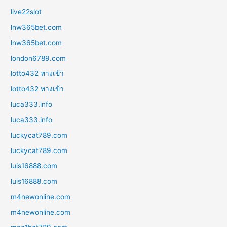
live22slot
lnw365bet.com
lnw365bet.com
london6789.com
lotto432 ทางเข้า
lotto432 ทางเข้า
luca333.info
luca333.info
luckycat789.com
luckycat789.com
luis16888.com
luis16888.com
m4newonline.com
m4newonline.com