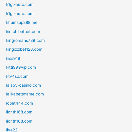
k1gt-auto.com
k1gt-auto.com
khumsup888.me
kimchibetbet.com
kingromans789.com
kingxxxbet123.com
kiss918
kitti999vip.com
ktv4sd.com
lala55-casino.com
lalikabetsgame.com
lcbet444.com
lionth168.com
lionth168.com
live22