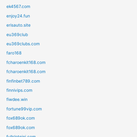
ek4567.com
enjoy24.fun
erisauto.site
eu369club
eu369clubs.com
faro168
fcharoenkit168.com
fcharoenkit168.com
finfinbet789.com
finnivips.com
fiwdee.win
fortune99vip.com
fox689ok.com
fox689ok.com
fullsloteiei.com