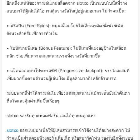
อีกหนึ่งเสน่ห์ของการเล่นเกมสล็อตจาก slotxo เป็นระบบโบนัสที่วาง
แบบมาให้ผู้เล่นได้โอกาสลุ้นรางวัลใหญ่อยู่เสมอเวลา ไม่ว่าจะเป็น:
• ฟรีสปิน (Free Spins): หมุนสล็อตโดยไม่เสียเครดิต ซึ่งช่วยเพิ่ม
จังหวะสำหรับเพื่อการทำเงิน
• โบนัสเกมพิเศษ (Bonus Feature): ไม่นิเกมที่แฝงอยู่ข้างในสล็อต
หลัก ช่วยเพิ่มความสนุกสนานรวมทั้งรางวัลที่มากขึ้น
• แจ็คพอตแบบโปรเกรสซีฟ (Progressive Jackpot): รางวัลสะสมที่
เพิ่มมากขึ้นตามจำนวนผู้เล่น โดยมีมูลค่ามากถึงหลักล้านบาท
ระบบพวกนี้ทำให้การเล่นไม่เพียงแต่สนุกสนาน แม้กระนั้นยังน่าตื่นตา
ตื่นใจและคุ้มค่าเพิ่มขึ้นเรื่อยๆ
slotxo รองรับทุกแพลตฟอร์ม เล่นได้ทุกหนทุกแห่ง
slotxo
ออกแบบมาเพื่อให้ผู้เล่นสามารถเข้าใช้งานได้อย่างสะดวก ไม่
ว่าจะเป็นผ่านคอมพิวเตอร์ แท็บเล็ต หรือสมาร์ตโฟน รองรับอีกทั้งระบบ