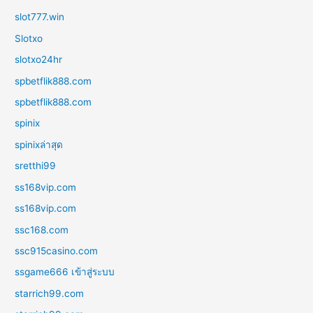
slot777.win
Slotxo
slotxo24hr
spbetflik888.com
spbetflik888.com
spinix
spinixล่าสุด
sretthi99
ss168vip.com
ss168vip.com
ssc168.com
ssc915casino.com
ssgame666 เข้าสู่ระบบ
starrich99.com