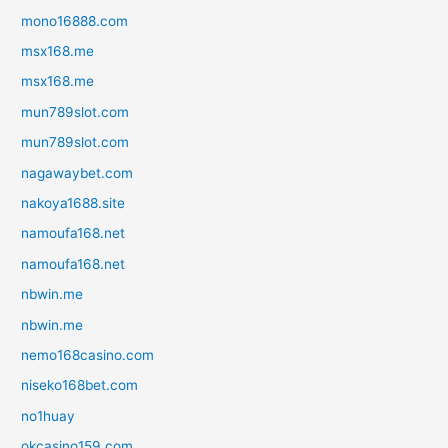
mono16888.com
msx168.me
msx168.me
mun789slot.com
mun789slot.com
nagawaybet.com
nakoya1688.site
namoufa168.net
namoufa168.net
nbwin.me
nbwin.me
nemo168casino.com
niseko168bet.com
no1huay
okcasino159.com