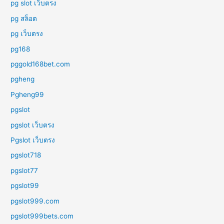
pg slot เว็บตรง
pg สล็อต
pg เว็บตรง
pg168
pggold168bet.com
pgheng
Pgheng99
pgslot
pgslot เว็บตรง
Pgslot เว็บตรง
pgslot718
pgslot77
pgslot99
pgslot999.com
pgslot999bets.com