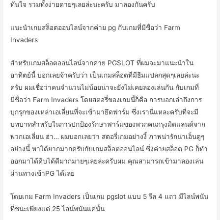
ทันใจ รวมทั้งง่ายดายๆเลยล่ะนะครับ มาลองกันครับ
แนะนำเกมสล็อตออนไลน์จากค่าย pg กับเกมที่มีชื่อว่า Farm
Invaders
สำหรับเกมสล็อตออนไลน์จากค่าย PGSLOT ที่ผมจะมาแนะนำใน
อาทิตย์นี้ บอกเลยจ้าครับว่า เป็นเกมสล็อตที่มีธีมแปลกสุดๆเลยล่ะนะ
ครับ ผมเชื่อว่าคนจำนวนไม่น้อยน่าจะยังไม่เคยลองเล่นกัน กับเกมที่
มีชื่อว่า Farm Invaders โดยสตอรี่ของเกมนี้ก็คือ การบอกเล่าถึงการ
บุกรุกของเหล่าเอเลี่ยนที่จะเข้ามายึดฟาร์ม ซึ่งเรานี่แหละครับที่จะมี
บทบาทสำหรับในการปกป้องรักษาฟาร์มของพวกคนกรุงมิดแลนด์จาก
พวกเอเลี่ยน ฮ่า… ผมบอกเลยว่า สตอรี่เกมอย่างงี้ ภาพน่ารักน่าเอ็นดูๆ
อย่างนี้ หาได้ยากมากครับกับเกมสล็อตออนไลน์ ซึ่งค่ายสล็อต PG ก็ทำ
ออกมาได้ดิบได้ดีมากมายๆเลยล่ะครับผม คุณสามารถเข้ามาลองเล่น
ผ่านทางเข้าPG ได้เลย
โดยเกม Farm Invaders เป็นเกม pgslot แบบ 5 รีล 4 แถว มีไลน์พนัน
ที่ชนะเพียงแต่ 25 ไลน์พนันแค่นั้น