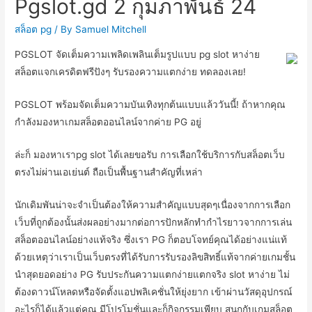
Pgslot.gd 2 กุมภาพันธ์ 24
สล็อต pg
/ By
Samuel Mitchell
PGSLOT จัดเต็มความเพลิดเพลินเต็มรูปแบบ pg slot หาง่าย
สล็อตแจกเครดิตฟรีปังๆ รับรองความแตกง่าย ทดลองเลย!
PGSLOT พร้อมจัดเต็มความบันเทิงทุกต้นแบบแล้ววันนี้! ถ้าหากคุณ
กำลังมองหาเกมสล็อตออนไลน์จากค่าย PG อยู่
ล่ะก็ มองหาเราpg slot ได้เลยขอรับ การเลือกใช้บริการกับสล็อตเว็บ
ตรงไม่ผ่านเอเย่นต์ ถือเป็นพื้นฐานสำคัญที่เหล่า
นักเดิมพันน่าจะจำเป็นต้องให้ความสำคัญแบบสุดๆเนื่องจากการเลือก
เว็บที่ถูกต้องนั้นส่งผลอย่างมากต่อการปักหลักทำกำไรยาวจากการเล่น
สล็อตออนไลน์อย่างแท้จริง ซึ่งเรา PG ก็ตอบโจทย์คุณได้อย่างแน่แท้
ด้วยเหตุว่าเราเป็นเว็บตรงที่ได้รับการรับรองลิขสิทธิ์แท้จากค่ายเกมชั้น
นำสุดยอดอย่าง PG รับประกันความแตกง่ายแตกจริง slot หาง่าย ไม่
ต้องดาวน์โหลดหรือจัดตั้งแอปพลิเคชั่นให้ยุ่งยาก เข้าผ่านวัสดุอุปกรณ์
อะไรก็ได้แล้วแต่คุณ มีโปรโมชั่นและก็กิจกรรมเพียบ สนุกกับเกมสล็อต