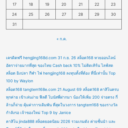
17
18
19
20
21
22
23
24
25
26
27
28
29
30
31
« ก.ค.
เครดิตฟรี hengjing168d.com 31 ก.ย. 26 สล็อต168 หวยออนไลน์
อัตราจ่ายมากที่สุด ของไทย Cash back 10% ไม่ติดเทิร์น ไลฟ์สด
สล็อต ยิงปลา กีฬา ไพ่ hengjing168 ลงทุนทั้งที่ต้อง ที่นี่เท่านั้น Top
100 by Waylon
สล็อต168 tangtem168e.com 21 August 69 สล็อต168 คาสิโนครบ
ทุกค่าย เข้าเล่นง่าย ฟีลดี โบนัสพี่ฝากมา น้องให้เพิ่ม 200 จ่ายตรง กี่
ล้านก็จ่าย คุ้มค่าการเดิมพัน ที่สุดในวงการ tangtem168 ของรางวัล
กำลังรอ เจ้าของใหม่ Top 9 by Janice
คาสิโน jinda888 สล็อตยอดนิยม 2026 รวมเกมดัง ค่ายชั้นนำ และ