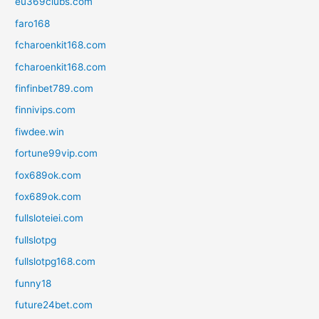
eu369clubs.com
faro168
fcharoenkit168.com
fcharoenkit168.com
finfinbet789.com
finnivips.com
fiwdee.win
fortune99vip.com
fox689ok.com
fox689ok.com
fullsloteiei.com
fullslotpg
fullslotpg168.com
funny18
future24bet.com