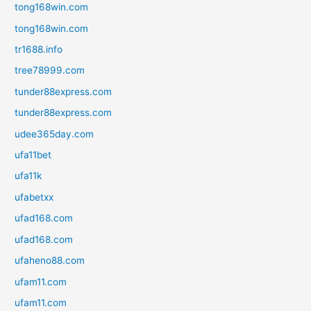
tong168win.com
tong168win.com
tr1688.info
tree78999.com
tunder88express.com
tunder88express.com
udee365day.com
ufa11bet
ufa11k
ufabetxx
ufad168.com
ufad168.com
ufaheno88.com
ufam11.com
ufam11.com