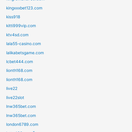
kingxxxbet123.com
kiss918
kitti999vip.com
ktv4sd.com
lala55-casino.com
lalikabetsgame.com
lcbet444.com
lionth168.com
lionth168.com
live22
live22slot
lnw365bet.com
lnw365bet.com
london6789.com