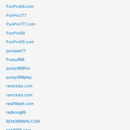
PunPro68.com
PunPro777
PunPro777.com
PunPro99
PunPro99.com
puntaek77
Pussy888
pussy888fun
pussy888play
ramclubx.com
ramclubx.com
realflikbet.com
redkong89
RENO88WIN.COM