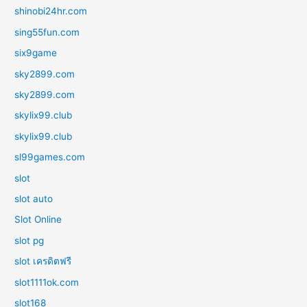
shinobi24hr.com
sing55fun.com
six9game
sky2899.com
sky2899.com
skylix99.club
skylix99.club
sl99games.com
slot
slot auto
Slot Online
slot pg
slot เครดิตฟรี
slot1111ok.com
slot168