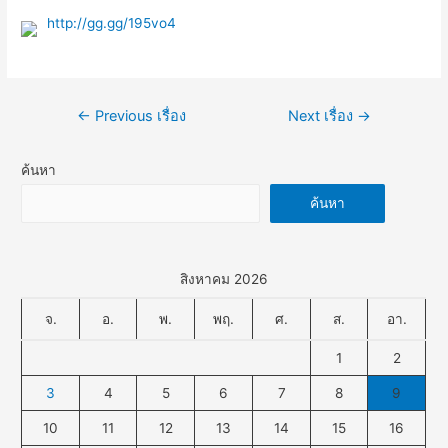
http://gg.gg/195vo4
แนะแนว
←
Previous เรื่อง
Next เรื่อง
→
เรื่อง
ค้นหา
ค้นหา
สิงหาคม 2026
จ.
อ.
พ.
พฤ.
ศ.
ส.
อา.
1
2
3
4
5
6
7
8
9
10
11
12
13
14
15
16