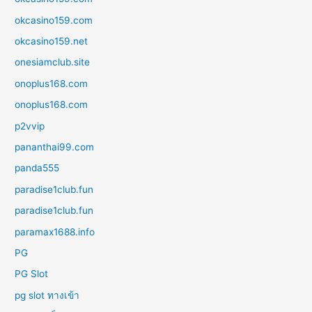
okcasino159.com
okcasino159.net
onesiamclub.site
onoplus168.com
onoplus168.com
p2vvip
pananthai99.com
panda555
paradise1club.fun
paradise1club.fun
paramax1688.info
PG
PG Slot
pg slot ทางเข้า