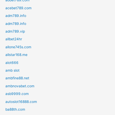
abbet789.com
acebet789.com
adm789.info
adm789.info
adm789.vip
allbet24hr
allone745s.com
allstar168.me
alot666
amb slot
ambfine88.net
ambnovabet.com
asb9999.com
autoslot16888.com
ba88th.com