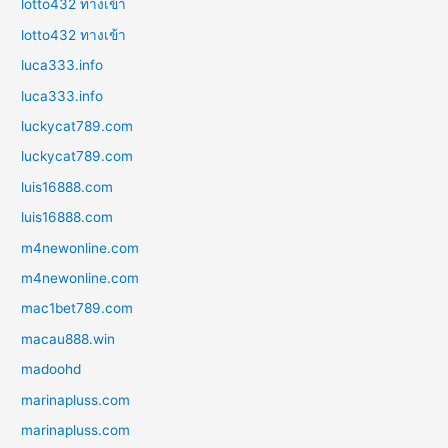
lotto432 ทางเข้า
lotto432 ทางเข้า
luca333.info
luca333.info
luckycat789.com
luckycat789.com
luis16888.com
luis16888.com
m4newonline.com
m4newonline.com
mac1bet789.com
macau888.win
madoohd
marinapluss.com
marinapluss.com