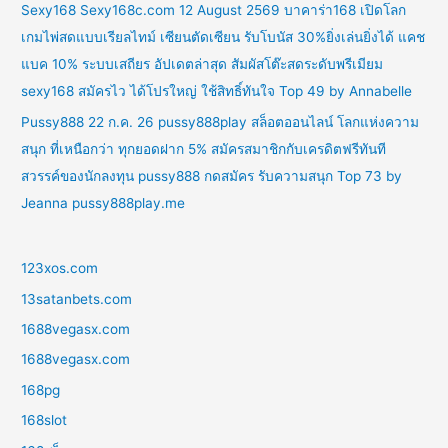
Sexy168 Sexy168c.com 12 August 2569 บาคาร่า168 เปิดโลก
เกมไพ่สดแบบเรียลไทม์ เซียนตัดเซียน รับโบนัส 30%ยิ่งเล่นยิ่งได้ แคช
แบค 10% ระบบเสถียร อัปเดตล่าสุด สัมผัสโต๊ะสดระดับพรีเมียม
sexy168 สมัครไว ได้โปรใหญ่ ใช้สิทธิ์ทันใจ Top 49 by Annabelle
Pussy888 22 ก.ค. 26 pussy888play สล็อตออนไลน์ โลกแห่งความ
สนุก ที่เหนือกว่า ทุกยอดฝาก 5% สมัครสมาชิกกับเครดิตฟรีทันที
สวรรค์ของนักลงทุน pussy888 กดสมัคร รับความสนุก Top 73 by
Jeanna pussy888play.me
123xos.com
13satanbets.com
1688vegasx.com
1688vegasx.com
168pg
168slot