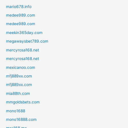
mario678.info
medee989.com
medee989.com
meekin365day.com
megawaysbet789.com
mercyrosa168.net
mercyrosa168.net
mexicanoo.com
mfj889xx.com
mfj889xx.com
mia88th.com
mmgoldsbets.com
mono1688
mono16888.com