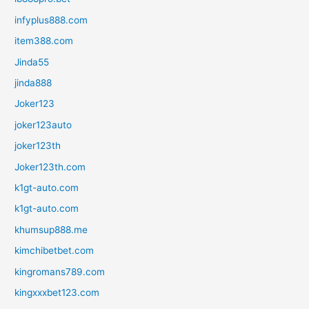
infyplus888.com
item388.com
Jinda55
jinda888
Joker123
joker123auto
joker123th
Joker123th.com
k1gt-auto.com
k1gt-auto.com
khumsup888.me
kimchibetbet.com
kingromans789.com
kingxxxbet123.com