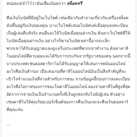
หน่อยแต่จำไว้ว่ามันเสี่ยงน้อยกว่า
สล็อตฟรี
คือเงินโบนัสที่มีอยู่ในเว็บไซต์ เช่นเดียวกับคำถามเกี่ยวกับเครื่องสล็อต
มันขึ้นอยู่กับเงินของคุณ บางเว็บไซต์เสนอโบนัสแต่เมื่อคุณลงทะเบียน
เป็นผู้เล่นที่แท้จริง คนอื่นจะให้โบนัสเมื่อคุณฝากเงิน ค้นหาเว็บไซต์ที่ให้
โบนัสเมื่อคุณฝากเงิน อย่างไรก็ตามโบนัสเหล่านี้อาจจะเล็ก
พวกเขาได้รับอนุญาตและดูแลในประเทศที่พวกเขาทำงาน ค้นหาคาสิ
โนออนไลน์ที่ควบคุมและได้รับการประกันจากรัฐบาลของตน นอกจากนี้
บางประเทศเช่นคอสตาริกาไม่ได้รับอนุญาตให้เล่นการพนันออนไลน์
อะไรคือเงินสำรอง เมื่อเล่นเกมที่คาสิโนออนไลน์มันเป็นสิ่งสำคัญที่จะ
เข้าใจจำนวนเงินที่จ่ายสำหรับการชนะ ถามข้อมูลนี้ก่อนการลงทะเบียน
อะไรคือโอกาสของการชนะในคาสิโนออนไลน์ ลองจ่ายคาสิโนที่สูงที่สุด
อัตราการจ่ายเงินเป็นจำนวนครั้งที่เงินถูกส่งกลับไปยังผู้เล่น ตัวอย่าง
เช่นคาสิโนให้คุณร้อยเปอร์เซ็นต์ของการคืนเงินและจะคืนเงินดอลลาร์
ที่คุณเล่น
…