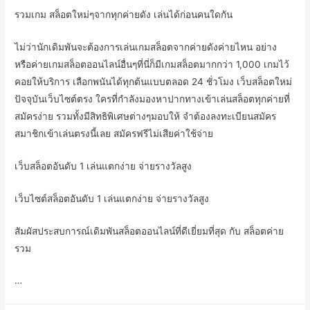
รวมเกม สล็อตใหม่ๆจากทุกค่ายดัง เล่นได้ก่อนคนใดกัน
ไม่ว่านักเดิมพันจะต้องการเล่นเกมสล็อตจากค่ายดังค่ายไหน อย่าง
หรือค่ายเกมสล็อตออนไลน์อื่นๆที่นี่ก็มีเกมสล็อตมากกว่า 1,000 เกมไว้
คอยให้บริการ เลือกพนันได้ทุกต้นแบบตลอด 24 ชั่วโมง เว็บสล็อตใหม่
ปัจจุบันเว็บไซต์ตรง ใครที่กำลังมองหาปากทางเข้าเล่นสล็อตทุกค่ายที่
สมัครง่าย รวมทั้งมีสิทธิพิเศษต่างๆมอบให้ จำต้องลงทะเบียนสมัคร
สมาชิกเข้าเล่นตรงนี้เลย สมัครฟรีไม่เสียค่าใช้จ่าย
เว็บสล็อตอันดับ 1 เล่นแตกง่าย จ่ายรางวัลสูง
เว็บไซต์สล็อตอันดับ 1 เล่นแตกง่าย จ่ายรางวัลสูง
สัมผัสประสบการณ์เดิมพันสล็อตออนไลน์ที่ดีเยี่ยมที่สุด กับ สล็อตค่าย
รวม
…