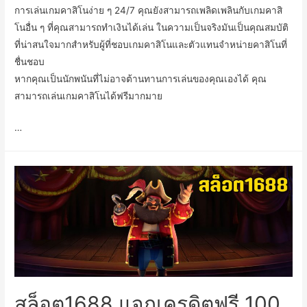
การเล่นเกมคาสิโนง่าย ๆ 24/7 คุณยังสามารถเพลิดเพลินกับเกมคาสิ
โนอื่น ๆ ที่คุณสามารถทำเงินได้เล่น ในความเป็นจริงมันเป็นคุณสมบัติ
ที่น่าสนใจมากสำหรับผู้ที่ชอบเกมคาสิโนและตัวแทนจำหน่ายคาสิโนที่
ชื่นชอบ
หากคุณเป็นนักพนันที่ไม่อาจต้านทานการเล่นของคุณเองได้ คุณ
สามารถเล่นเกมคาสิโนได้ฟรีมากมาย
…
สล็อต1688 แจกเครดิตฟรี 100