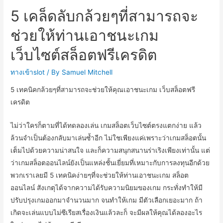
5 เคล็ดลับกล้วยๆที่สามารถจะ
ช่วยให้ท่านเอาชนะเกม
เว็บไซต์สล็อตฟรีเครดิต
ทางเข้าslot
/ By
Samuel Mitchell
5 เทคนิคกล้วยๆที่สามารถจะช่วยให้คุณเอาชนะเกม เว็บสล็อตฟรี
เครดิต
ไม่ว่าใครก็ตามที่ได้ทดลองเล่น เกมสล็อตเว็บไซต์ตรงแตกง่าย แล้ว
ล้วนจำเป็นต้องกลับมาเล่นซ้ำอีก ไม่ใชเพียงแค่เพราะว่าเกมสล็อตนั้น
เต็มไปด้วยความน่าสนใจ และก็ความสนุกสนานร่าเริงเพียงเท่านั้น แต่
ว่าเกมสล็อตออนไลน์ยังเป็นแหล่งชั้นเยี่ยมที่เหมาะกับการลงทุนอีกด้วย
พวกเราเลยมี 5 เทคนิคง่ายๆที่จะช่วยให้ท่านเอาชนะเกม สล็อต
ออนไลน์ สังเกตุได้จากความได้รับความนิยมของเกม กระทั่งทำให้มี
ปรับปรุงเกมออกมาจำนวนมาก จนทำให้เกม มีตัวเลือกเยอะมาก ถ้า
เกิดจะเล่นแบบไม่ซีเรียสเรื่องเงินแล้วละก็ จะมีผลให้คุณได้ลองอะไร