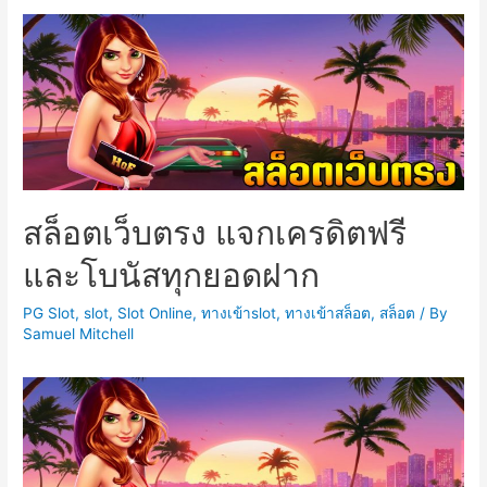
สล็อตเว็บตรง แจกเครดิตฟรี
และโบนัสทุกยอดฝาก
PG Slot
,
slot
,
Slot Online
,
ทางเข้าslot
,
ทางเข้าสล็อต
,
สล็อต
/ By
Samuel Mitchell