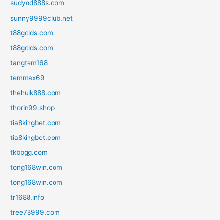
sudyod888s.com
sunny9999club.net
t88golds.com
t88golds.com
tangtem168
temmax69
thehulk888.com
thorin99.shop
tia8kingbet.com
tia8kingbet.com
tkbpgg.com
tong168win.com
tong168win.com
tr1688.info
tree78999.com