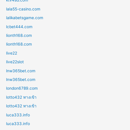
ktv4sd.com
lala55-casino.com
lalikabetsgame.com
lcbet444.com
lionth168.com
lionth168.com
live22
live22slot
lnw365bet.com
lnw365bet.com
london6789.com
lotto432 ทางเข้า
lotto432 ทางเข้า
luca333.info
luca333.info