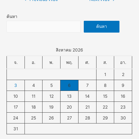
เรื่อง
ค้นหา
ค้นหา
สิงหาคม 2026
จ.
อ.
พ.
พฤ.
ศ.
ส.
อา.
1
2
3
4
5
6
7
8
9
10
11
12
13
14
15
16
17
18
19
20
21
22
23
24
25
26
27
28
29
30
31