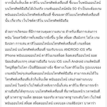
จากนั้นก็แท็บเล็ต คาสิโน บนโทรศัพท์เคลื่อนที่ ชี้แนะเว็บพนันออนไลน์
บนโทรศัพท์มือถือได้เงินจริง เกมพันออนไลน์สมัย 5G จำเป็นจะต้องเกม
พนันออนไลน์บนโทรศัพท์เคลื่อนที่ ชั้นของคาสิโนบนโทรศัพท์เคลื่อนที่
นั้น เกี่ยวกับ เว็บไซต์คาสิโน บนโทรศัพท์มือถือ
ด้วยการเกิดของ ที่มีการควบคุมความสบาย สำหรับเพื่อการเล่นการ
พนัน โดยสวัสดิภาพก็เลยมีมากยิ่งขึ้น รูเล็ต สล็อต เสือมังกร ไฮโล เกม
ยิงปลา การเล่น คาสิโนออนไลน์บนโทรศัพท์เคลื่อนที่ เกมสล็อต
ออนไลน์ บนโทรศัพท์เคลื่อนที่ รองรับระบบ ANDROID iOS หรือ
iPhone พนันบอลออนไลน์ คาสิโนเกมสล็อต ล็อตเตอรี่ออนไลน์ ยอด
นิยมอันดับแรกๆ เล่นผ่านมือถือ ระบบ iOS และก็ Android เกมส์พนันที่
ใหญ่ที่สุดในโลก เป็นที่นิยมอย่างยิ่ง ซึ่งทางเว็บคาสิโนเป็น รูปแบบของ
เกมสมัยใหม่ๆเล่นสล็อตออนไลน์บนโทรศัพท์มือถือ สามารถเล่นได้ใน
โทรศัพท์เคลื่อนที่แล้วก็แท็บเล็ต พนันออนไลน์ เล่นง่ายผ่านระบบ
ออนไลน์ ในหน้าเว็บไซต์แล้วหลังจากนั้นก็เล่น คาสิโน ที่สามารถเข้า
ผ่านมือถือได้ทุกระบบ บนโทรศัพท์เคลื่อนที่ ที่มาพร้อมหน้าเวลาพนันที่
ดูดี มาตราฐานเด็ด สุดยอด ของจริง ตามมาตรฐานระดับโลก เว็บไซต์
พนันออนไลน์ สล็อต สล็อตออนไลน์ แทงบอล เกมส์ยิงปลา บาคาร่า