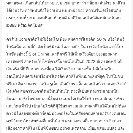
หลายๆคน เลือกเล่นได้หลายแบบ เช่น บาคาร่า สล็อต เล่นง่าย คาสิโน
ได้เงินจริง การพนันถือได้ว่าเป็น แบบหนึ่งของ ความรื่นเริงใจอันดับ
แรกๆ รวมทั้งเหมาะสมที่สุด ทำทุนดี คาสิโนออนไลน์จัดหนักแน่นอน
ib888 พร้อมจัดโบนัส
คาสิโนแจกเครดิตไม่มีเงื่อนไขเพียง สมัคร ฟรีเครดิต 50 % หรือให้ฟรี
โบนัสนั้น ตอนนี้กำลังเป็นที่พึงพอใจอย่างยิ่ง ในการจัดโบนัสและก็โปร
โมชั่นอย่างงี้ Slot Online เครดิตฟรี ให้เพิ่มครึ่งเดียวของยอดฝาก
เครดิตฟรี สำหรับเว็บไซต์คาสิโนออนไลน์ในปี 2022 มีเครดิตฟรี ได้
เงินจริง ที่ดีที่สุด มาแรงที่สุด ได้เงินจริง มาแรงชั้น 1 ดีเว็บพนัน
ออนไลน์ สมัครเล่นพร้อมฟรีเครดิต คาสิโนที่เหมาะสมที่สุด โปรโมชั่น
ฟรีเครดิต บาคาร่า ไฮโล รูเล็ต เสือมังกร สล็อตออนไลน์ เราแจกจริงได้
เงินจริง สมัครรับเครดิตฟรีทันทีทันใด ตรงนี้เป็นแหล่งรวมเกมพนัน
ล้นหลาม ซึ่งในช่วงเวลานี้ในต่างแดนได้เปิดให้บริการแก่นักท่องเที่ยว
และก็คนทั่วไป เป็นเว็บไซต์ที่ผู้ใช้สามารถเล่นเกมคาสิโนได้โดยไม่ต้อง
ดาวน์โหลดซอฟต์แวร์คอมพิวเตอร์ลงในเครื่องคอมพิวเตอร์ของตนเล่น
คาสิโนบนโทรศัพท์เคลื่อนที่ได้เลย ครบวงจร สล็อต บาคาร่า ยิงปลา
เสือมังกร คาสิโน เป็นที่ชื่นชอบ อย่างแพร่หลาย เมื่อยุคสมัยแปลง และ