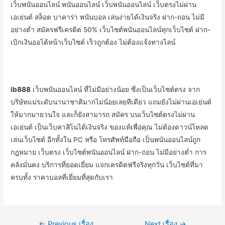
เว็บพนันออนไลน์ พนันออนไลน์ เว็บพนันออนไลน์ เว็บตรงไม่ผ่าน
เอเย่นต์ สล็อต บาคาร่า พนันบอล เล่นง่ายได้เงินจริง ฝาก-ถอน ไม่มี
อย่างต่ำ สมัครฟรีเครดิต 50% เว็บไซต์พนันออนไลน์ทุกเว็บไซต์ ฝาก-
เบิกเงินออโต้หน้าเว็บไซต์ เร็วถูกต้อง ไม่ต้องแจ้งทางไลน์
ib888
เว็บพนันออนไลน์ ที่ไม่มีอย่างน้อย ซึ่งเป็นเว็บไซต์ตรง จาก
บริษัทแม่ระดับนานาชาติมากไม่น้อยเลยทีเดียว แถมยังไม่ผ่านเอเย่นต์
ให้มากมายวนใจ และก็ยังสามารถ สมัคร บนเว็บไซต์ตรงไม่ผ่าน
เอเย่นต์ เป็นเว็บคาสิโนได้เงินจริง ของแท้เพื่อคุณ ไม่ต้องดาวน์โหลด
เล่นเว็บไซต์ อีกทั้งใน PC หรือ โทรศัพท์มือถือ เป็นพนันออนไลน์ถูก
กฎหมาย เว็บตรง เว็บไซต์พนันออนไลน์ ฝาก-ถอน ไม่มีอย่างต่ำ การ
คลังมั่นคง บริการที่ยอดเยี่ยม แจกเครดิตฟรีจริงทุกวัน เว็บไซต์ที่มา
ครบทั้ง ราคาบอลที่เยี่ยมที่สุดกับเรา
แนะแนว
←
Previous เรื่อง
Next เรื่อง
→