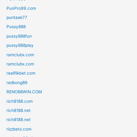
PunPro99.com
puntaek77
Pussy888
pussy888fun
pussy888play
ramclubx.com
ramclubx.com
realflikbet.com
redkong89
RENO88WIN.COM
rich8188.com
rich8188.net
rich8188.net
rizzbetx.com