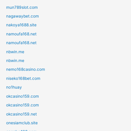
mun789slot.com
nagawaybet.com
nakoya1688.site
namoufa168.net
namoufa168.net
nbwin.me
nbwin.me
nemo168casino.com
niseko168bet.com
no1huay
okcasino159.com
okcasino159.com
okcasino159.net
onesiamclub.site