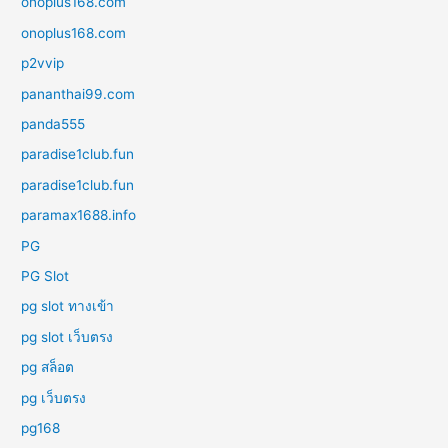
onoplus168.com
onoplus168.com
p2vvip
pananthai99.com
panda555
paradise1club.fun
paradise1club.fun
paramax1688.info
PG
PG Slot
pg slot ทางเข้า
pg slot เว็บตรง
pg สล็อต
pg เว็บตรง
pg168