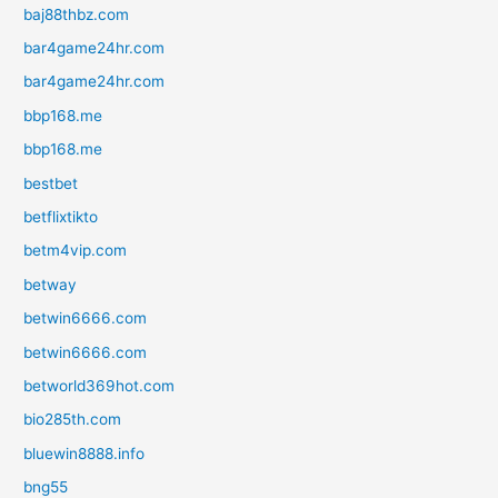
baj88thbz.com
bar4game24hr.com
bar4game24hr.com
bbp168.me
bbp168.me
bestbet
betflixtikto
betm4vip.com
betway
betwin6666.com
betwin6666.com
betworld369hot.com
bio285th.com
bluewin8888.info
bng55